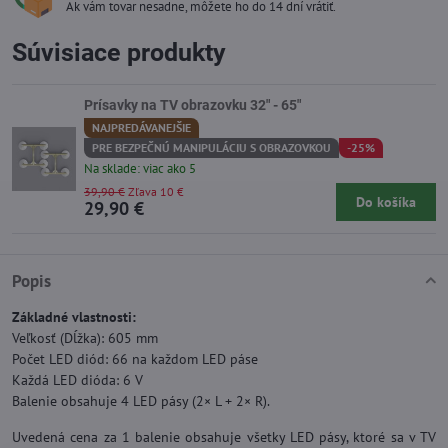
Ak vám tovar nesadne, môžete ho do 14 dní vrátiť.
Súvisiace produkty
Prísavky na TV obrazovku 32" - 65"
NAJPREDÁVANEJŠIE
PRE BEZPEČNÚ MANIPULÁCIU S OBRAZOVKOU
-25%
Na sklade: viac ako 5
39,90 €
Zľava 10 €
Do košíka
29,90 €
Popis
Základné vlastnosti:
Veľkosť (Dĺžka): 605 mm
Počet LED diód: 66 na každom LED páse
Každá LED dióda: 6 V
Balenie obsahuje 4 LED pásy (2× L + 2× R).
Uvedená cena za 1 balenie obsahuje všetky LED pásy, ktoré sa v TV