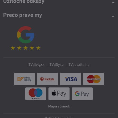
Užitočné odkazy
Prečo práve my
TVdiely.sk
|
TVdíly.cz
|
TVpotalka.hu
Mapa stránok