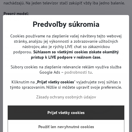
nachádzajú. Na jeden televízor stačí zakúpiť vždy iba jedno balenie.
Presný model:
NLAC40233L, NLAC40233R
Predvoľby súkromia
Náhrada za originál.
Cookies používame na zlepšenie vašej návštevy tejto webovej
Podsvietenie TV so zárukou.
stránky, analýzu jej výkonnosti a zobrazovanie užitočných
nástrojov, ako je rýchly LIVE chat so zákazníckou
Pre modely:
podporou.
Súhlasom so všetkými cookies získate
okamžitý
Sony KD-55X8500A, Sony KD-55X9005A, Sony XBR-55X850A, Sony
prístup k LIVE podpore v reálnom čase.
XBR-55X9000A, Sony XBR-55X905A, Sony XBR-65X850A, Sony XBR-
65X900A a iné.
Súbory cookies na zlepšenie relevancie reklám využíva služba
Google Ads –
podrobnosti tu
.
Kliknutím na „
Prijať všetky cookies
" vyjadrujete svoj súhlas s
týmto spracovaním. Nižšie si môžete upraviť svoje preferencie.
Zásady ochrany osobných údajov
Prijať všetky cookies
Použiť len nevyhnutné cookies