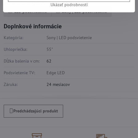
Viac z kategórie
Ukázať podrobnosti
LED podsvietenie
Sony | LED podsvietenie
Doplnkové informácie
Kategória:
Sony | LED podsvietenie
Uhlopriečka:
55"
Dĺžka balenia v cm:
62
Podsvietenie TV:
Edge LED
Záruka:
24 mesiacov
Predchádzajúci produkt