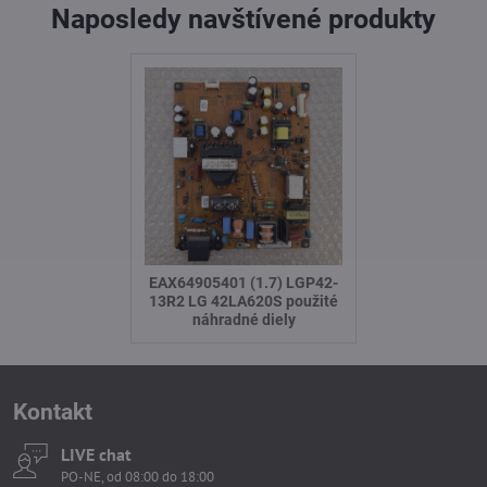
Naposledy navštívené produkty
EAX64905401 (1.7) LGP42-
13R2 LG 42LA620S použité
náhradné diely
Kontakt
LIVE chat
PO-NE, od 08:00 do 18:00