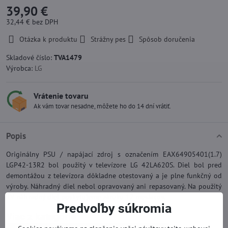
39,90 €
32,44 €
bez DPH
Otázka k produktu
Strážny pes
Spôsob doručenia
Skladové číslo:
TVA1479
Výrobca:
LG
Vrátenie tovaru
Ak vám tovar nesadne, môžete ho do 14 dní vrátiť.
Popis
Originálny PSU / napájací zdroj s označením EAX64905401(1.7)
LGP42-13R2 bol použitý v televízore LG 42LA620S. Diel bol pred
demontážou z televízora dôkladne otestovaný a je plne funkčný od
výroby. Náhradný diel nebol opravovaný ani repasovaný. Na použitý
TV náhradný diel poskytujeme záruku 12 mesiacov.
Predvoľby súkromia
Viac z kategórie