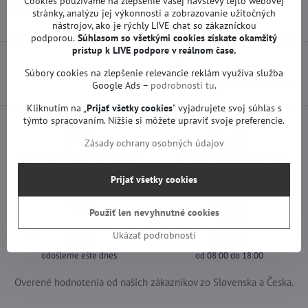
Cookies používame na zlepšenie vašej návštevy tejto webovej
Náhradné diely | LG TV
Zdroje | LG TV
stránky, analýzu jej výkonnosti a zobrazovanie užitočných
nástrojov, ako je rýchly LIVE chat so zákazníckou
podporou.
Súhlasom so všetkými cookies získate
okamžitý
prístup k LIVE podpore v reálnom čase.
Nasledujúci produkt
Súbory cookies na zlepšenie relevancie reklám využíva služba
Google Ads –
podrobnosti tu
.
Kliknutím na „
Prijať všetky cookies
" vyjadrujete svoj súhlas s
týmto spracovaním. Nižšie si môžete upraviť svoje preferencie.
Zásady ochrany osobných údajov
Osobný odber v Trenčíne
Doprava len za 2,90 €
ihneď a zadarmo
nad 60 € zadarmo
Prijať všetky cookies
Použiť len nevyhnutné cookies
Objednávky vytvorené do
Zákaznícka podpora 7 dní v
Ukázať podrobnosti
12:00
týždni
odošleme ešte dnes
od 08:00 do 18:00
Overené hodnotenia od našich zákazníkov zo Slovenska a Česka.