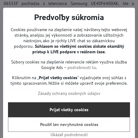
06555F pochádza z televízora Samsung UE40F6400AK. Ide o
originálny použitý diel, ktorý bol pred demontážou z televízora
Predvoľby súkromia
dôkladne otestovaný. Doska je plne funkčná od výroby, nebola
opravovaná ani repasovaná. Na použitý TV náhradný diel
poskytujeme záruku 12 mesiacov.
Cookies používame na zlepšenie vašej návštevy tejto webovej
stránky, analýzu jej výkonnosti a zobrazovanie užitočných
Viac z kategórie
nástrojov, ako je rýchly LIVE chat so zákazníckou
podporou.
Súhlasom so všetkými cookies získate
okamžitý
Náhradné diely | Samsung TV
prístup k LIVE podpore v reálnom čase.
Základné dosky | Samsung TV
Súbory cookies na zlepšenie relevancie reklám využíva služba
Google Ads –
podrobnosti tu
.
Kliknutím na „
Prijať všetky cookies
" vyjadrujete svoj súhlas s
týmto spracovaním. Nižšie si môžete upraviť svoje preferencie.
Predchádzajúci produkt
Nasledujúci produkt
Zásady ochrany osobných údajov
Prijať všetky cookies
Použiť len nevyhnutné cookies
Osobný odber v Trenčíne
Doprava len za 2,90 €
Ukázať podrobnosti
ihneď a zadarmo
nad 60 € zadarmo