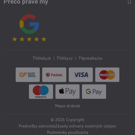
Prečo práve my
TVdiely.sk
|
TVdíly.cz
|
TVpotalka.hu
Mapa stránok
©
2026
Copyright
Predvoľby súkromia
Zásady ochrany osobných údajov
Podmienky používania