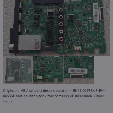
Originálna MB / základná doska s označením BN41-01958A BN94-
06555F bola použitá v televízore Samsung UE40F6400AK.
Čítajte
viac