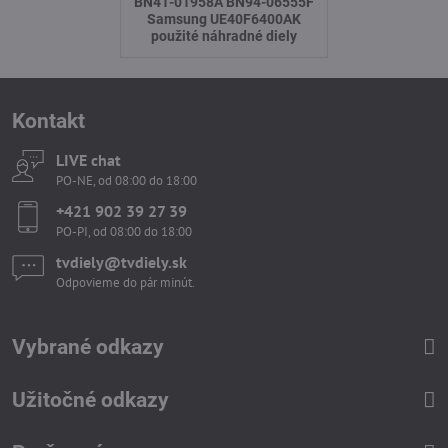
BN41-01958A BN94-06555F
Samsung UE40F6400AK
použité náhradné diely
Kontakt
LIVE chat
PO-NE, od 08:00 do 18:00
+421 902 39 27 39
PO-PI, od 08:00 do 18:00
tvdiely​​@tvdiely​​.sk
Odpovieme do pár minút.
Vybrané odkazy
Užitočné odkazy