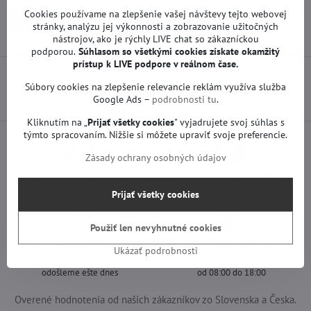
Cookies používame na zlepšenie vašej návštevy tejto webovej
Náhradné diely | LG TV
Základné dosky | LG TV
stránky, analýzu jej výkonnosti a zobrazovanie užitočných
nástrojov, ako je rýchly LIVE chat so zákazníckou
podporou.
Súhlasom so všetkými cookies získate
okamžitý
prístup k LIVE podpore v reálnom čase.
Predchádzajúci produkt
Nasledujúci produkt
Súbory cookies na zlepšenie relevancie reklám využíva služba
Google Ads –
podrobnosti tu
.
Kliknutím na „
Prijať všetky cookies
" vyjadrujete svoj súhlas s
týmto spracovaním. Nižšie si môžete upraviť svoje preferencie.
Zásady ochrany osobných údajov
Osobný odber v Trenčíne
Doprava len za 2,90 €
ihneď a zadarmo
nad 60 € zadarmo
Prijať všetky cookies
Použiť len nevyhnutné cookies
Objednávky vytvorené do
Zákaznícka podpora 7 dní v
Ukázať podrobnosti
12:00
týždni
odošleme ešte dnes
od 08:00 do 18:00
Overené hodnotenia od našich zákazníkov zo Slovenska a Česka.