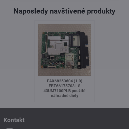
Naposledy navštívené produkty
EAX68253604 (1.0)
EBT66175703 LG
43UM7100PLB použité
náhradné diely
Kontakt