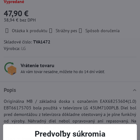
Vypredané
47,90 €
38,94 €
bez DPH
Otázka k produktu
Strážny pes
Spôsob doručenia
Skladové číslo:
TVA1472
Výrobca:
LG
Vrátenie tovaru
Ak vám tovar nesadne, môžete ho do 14 dní vrátiť.
Popis
Originálna MB / základná doska s označením EAX68253604(1.0)
EBT66175703 bola použitá v televízore LG 43UM7100PLB. Diel bol
pred demontážou z televízora dôkladne otestovaný a je plne funkčný
od výroby. Náhradný diel nebol opravovaný ani repasovaný. Na
použitý TV náhradný diel poskytujeme záruku 12 mesiacov.
Predvoľby súkromia
Viac z kategórie