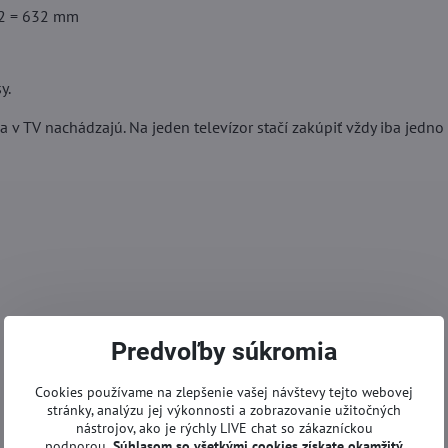
R2 = 632 mm
y.
 v TV nachádzajú. Na jeden televízor stačí zakúpiť vždy iba jedno 
Predvoľby súkromia
Cookies používame na zlepšenie vašej návštevy tejto webovej
stránky, analýzu jej výkonnosti a zobrazovanie užitočných
nástrojov, ako je rýchly LIVE chat so zákazníckou
podporou.
Súhlasom so všetkými cookies získate
okamžitý