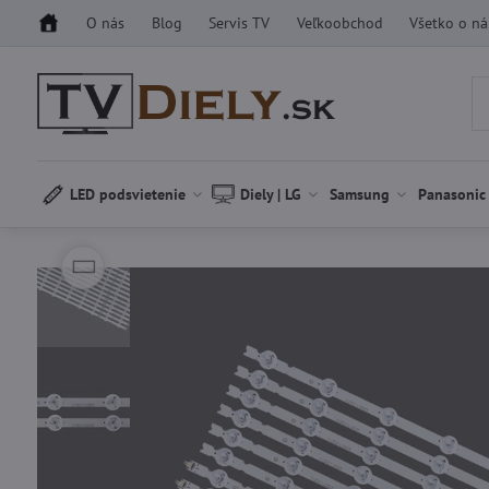
O nás
Blog
Servis TV
Veľkoobchod
Všetko o n
LED podsvietenie
Diely | LG
Samsung
Panasonic