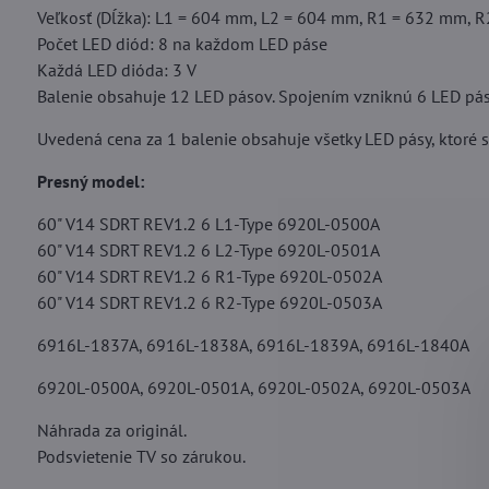
Veľkosť (Dĺžka): L1 = 604 mm, L2 = 604 mm, R1 = 632 mm, 
Počet LED diód: 8 na každom LED páse
Každá LED dióda: 3 V
Balenie obsahuje 12 LED pásov. Spojením vzniknú 6 LED pás
Uvedená cena za 1 balenie obsahuje všetky LED pásy, ktoré sa
Presný model:
60" V14 SDRT REV1.2 6 L1-Type 6920L-0500A
60" V14 SDRT REV1.2 6 L2-Type 6920L-0501A
60" V14 SDRT REV1.2 6 R1-Type 6920L-0502A
60" V14 SDRT REV1.2 6 R2-Type 6920L-0503A
6916L-1837A, 6916L-1838A, 6916L-1839A, 6916L-1840A
6920L-0500A, 6920L-0501A, 6920L-0502A, 6920L-0503A
Náhrada za originál.
Podsvietenie TV so zárukou.