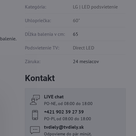
Kategória:
LG | LED podsvietenie
Uhlopriečka:
60"
Dĺžka balenia v cm:
65
balenie.
Podsvietenie TV:
Direct LED
Záruka:
24 mesiacov
Kontakt
LIVE chat
PO-NE, od 08:00 do 18:00
+421 902 39 27 39
PO-PI, od 08:00 do 18:00
tvdiely​@tvdiely​.sk
Odpovieme do pár minút.