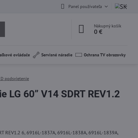
Panel používateľa
Nákupný košík
0 €
aľkové ovládače
Servisné náradie
Ochrana TV obrazovky
ED podsvietenie
ie LG 60” V14 SDRT REV1.2
DRT REV1.2 6, 6916L-1837A, 6916L-1838A, 6916L-1839A,