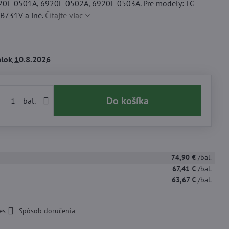
0L-0501A, 6920L-0502A, 6920L-0503A. Pre modely: LG
B731V a iné.
Čítajte viac
lok
10.8.2026
Do košíka
bal.
74,90 €
/bal.
67,41 €
/bal.
63,67 €
/bal.
es
Spôsob doručenia