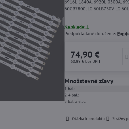
6916L-1840A, 6920L-0500A, 692
60GB7800, LG 60LB730V, LG 60L
Na sklade: 1
Predpokladané doručenie:
Ponde
74,90 €
60,89 €
bez DPH
Množstevné zľavy
1
bal.:
2-4
bal.:
5
bal.
a viac
:
Otázka k produktu
Strážny p