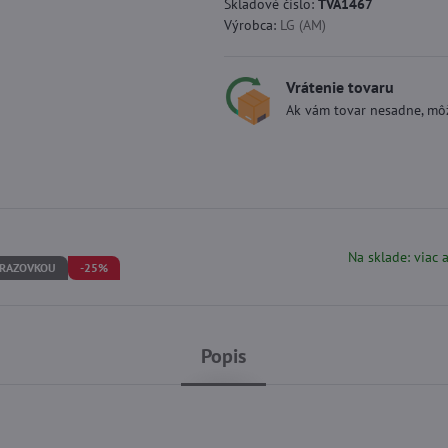
Skladové číslo:
TVA1467
Výrobca:
LG (AM)
Vrátenie tovaru
Ak vám tovar nesadne, môž
Na sklade: viac 
BRAZOVKOU
-25%
Popis