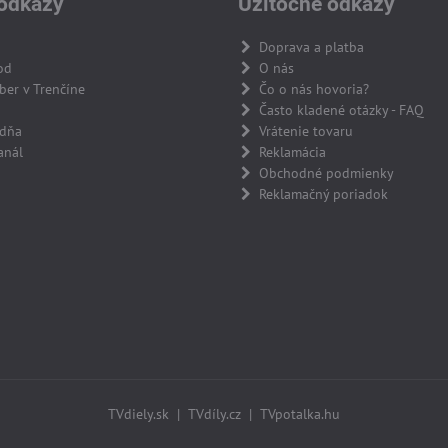
odkazy
Užitočné odkazy
Doprava a platba
od
O nás
er v Trenčíne
Čo o nás hovoria?
Často kladené otázky - FAQ
adňa
Vrátenie tovaru
anál
Reklamácia
Obchodné podmienky
Reklamačný poriadok
TVdiely.sk
|
TVdíly.cz
|
TVpotalka.hu