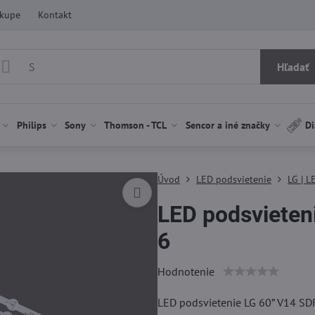
ákupe
Kontakt
Hľadať
Philips
Sony
Thomson - TCL
Sencor a iné značky
Di
Úvod
LED podsvietenie
LG | L
LED podsvieten
6
Hodnotenie
LED podsvietenie LG 60” V14 S