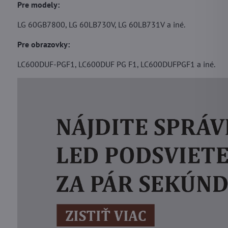
Pre modely:
LG 60GB7800, LG 60LB730V, LG 60LB731V a iné.
Pre obrazovky:
LC600DUF-PGF1, LC600DUF PG F1, LC600DUFPGF1 a iné.