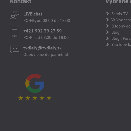
Kontakt
Vybrané 
LIVE chat
Servis TV
Veľkoobch
PO-NE, od 08:00 do 18:00
Osobný odb
+421 902 39 27 39
Blog
PO-PI, od 08:00 do 18:00
Blog | Por
YouTube k
tvdiely​​@tvdiely​​.sk
Odpovieme do pár minút.