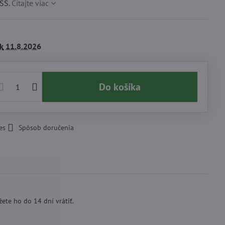
SS.
Čítajte viac
k
11.8.2026
Do košíka
es
Spôsob doručenia
ete ho do 14 dní vrátiť.