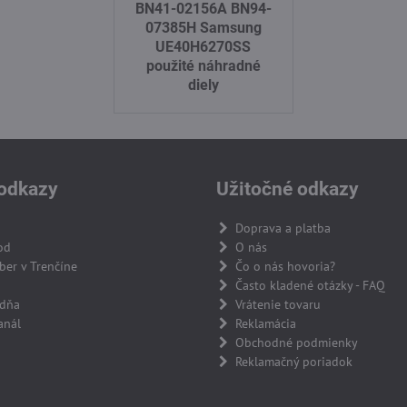
BN41-02156A BN94-
07385H Samsung
UE40H6270SS
použité náhradné
diely
odkazy
Užitočné odkazy
Doprava a platba
od
O nás
er v Trenčíne
Čo o nás hovoria?
Často kladené otázky - FAQ
adňa
Vrátenie tovaru
anál
Reklamácia
Obchodné podmienky
Reklamačný poriadok