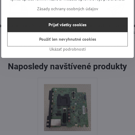
Zásady ochrany osobných údajov
Prijať všetky cookies
oprava len za 2,90 €
Objednávky vytvorené d
nad 60 € zadarmo
odošleme ešte dnes
Použiť len nevyhnutné cookies
Overené hodnotenia od našich zákazníkov zo Slovenska a Česka.
Ukázať podrobnosti
Naposledy navštívené produkty