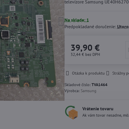
televízore Samsung UE40H6270
Na sklade: 1
Predpokladané doručenie:
Utoro
39,90 €
32,44 €
bez DPH
Otázka k produktu
Strážny p
Skladové číslo:
TVA1464
Výrobca:
Samsung
Vrátenie tovaru
Ak vám tovar nesadne, môž