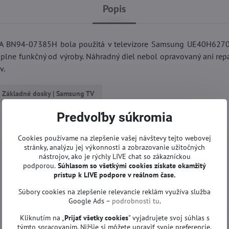
Popis
A BN94-07385H bola použitá v televízore Samsung UE40H6270
 plne funkčný od výroby. Náhradný diel nebol opravovaný ani rep
v.
Základné dosky | Samsung TV
Predvoľby súkromia
Cookies používame na zlepšenie vašej návštevy tejto webovej
stránky, analýzu jej výkonnosti a zobrazovanie užitočných
nástrojov, ako je rýchly LIVE chat so zákazníckou
podporou.
Súhlasom so všetkými cookies získate
okamžitý
prístup k LIVE podpore v reálnom čase.
Súbory cookies na zlepšenie relevancie reklám využíva služba
Google Ads –
podrobnosti tu
.
Kliknutím na „
Prijať všetky cookies
" vyjadrujete svoj súhlas s
týmto spracovaním. Nižšie si môžete upraviť svoje preferencie.