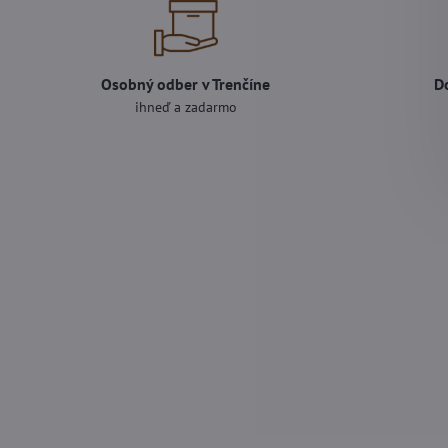
Osobný odber v Trenčíne
D
ihneď a zadarmo