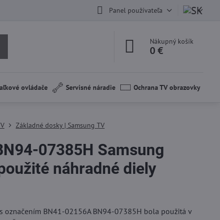
Panel používateľa
Nákupný košík
0 €
aľkové ovládače
Servisné náradie
Ochrana TV obrazovky
TV
Základné dosky | Samsung TV
BN94-07385H Samsung
užité náhradné diely
a s označením BN41-02156A BN94-07385H bola použitá v