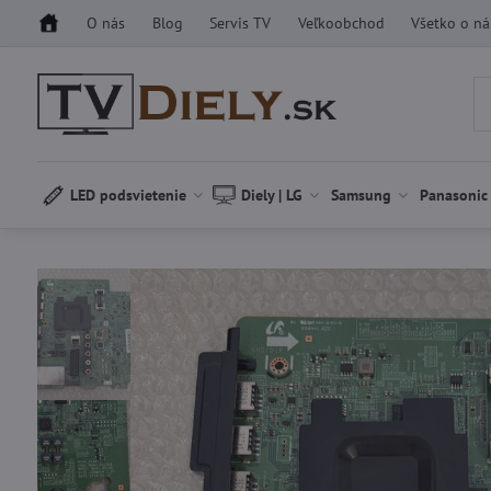
O nás
Blog
Servis TV
Veľkoobchod
Všetko o n
LED podsvietenie
Diely | LG
Samsung
Panasonic