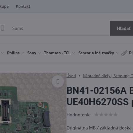
ákupe
Kontakt
Hľadať
Philips
Sony
Thomson - TCL
Sencor a iné značky
Di
Úvod
Náhradné diely | Samsung 
BN41-02156A 
UE40H6270SS po
Hodnotenie
Originálna MB / základná dosk