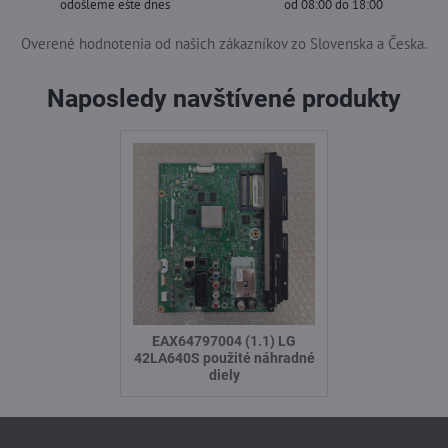
odošleme ešte dnes
od 08:00 do 18:00
Overené hodnotenia od našich zákazníkov zo Slovenska a Česka.
Naposledy navštívené produkty
EAX64797004 (1.1) LG
42LA640S použité náhradné
diely