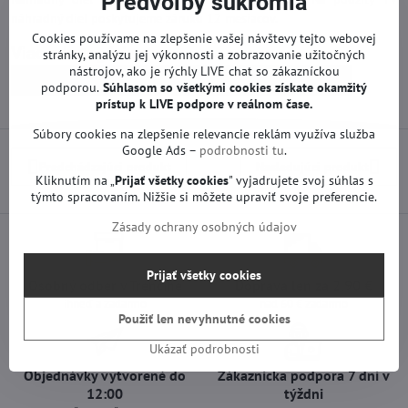
Predvoľby súkromia
náhradný diel poskytujeme záruku 12 mesiacov.
Cookies používame na zlepšenie vašej návštevy tejto webovej
Viac z kategórie
stránky, analýzu jej výkonnosti a zobrazovanie užitočných
nástrojov, ako je rýchly LIVE chat so zákazníckou
Náhradné diely | LG TV
Základné dosky | LG TV
podporou.
Súhlasom so všetkými cookies získate
okamžitý
prístup k LIVE podpore v reálnom čase.
Súbory cookies na zlepšenie relevancie reklám využíva služba
Google Ads –
podrobnosti tu
.
Predchádzajúci produkt
Nasledujúci produkt
Kliknutím na „
Prijať všetky cookies
" vyjadrujete svoj súhlas s
týmto spracovaním. Nižšie si môžete upraviť svoje preferencie.
Zásady ochrany osobných údajov
Prijať všetky cookies
Osobný odber v Trenčíne
Doprava len za 2,90 €
ihneď a zadarmo
nad 60 € zadarmo
Použiť len nevyhnutné cookies
Ukázať podrobnosti
Objednávky vytvorené do
Zákaznícka podpora 7 dní v
12:00
týždni