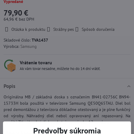
Vypredané
79,90 €
64,96 €
bez DPH
Otázka k produktu
Strážny pes
Spôsob doručenia
Skladové číslo:
TVA1437
Výrobca:
Samsung
Vrátenie tovaru
Ak vám tovar nesadne, môžete ho do 14 dní vrátiť.
Popis
Originálna MB / základná doska s označením BN41-02756C BN94-
15733H bola použitá v televízore Samsung QE50Q65TAU. Diel bol
pred demontážou z televízora dôkladne otestovaný a je plne funkčný
od výroby. Náhradný diel nebol opravovaný ani repasovaný. Na
použitý TV náhradný diel poskytujeme záruku 12 mesiacov.
Predvoľby súkromia
Viac z kategórie