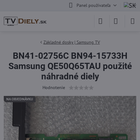
Panel používateľa
Základné dosky | Samsung TV
BN41-02756C BN94-15733H
Samsung QE50Q65TAU použité
náhradné diely
Hodnotenie
NA OBJEDNÁVKU