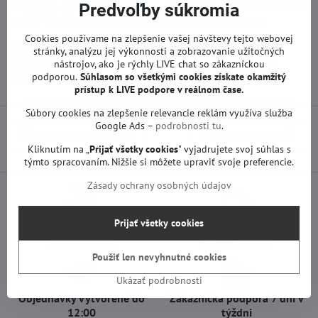
od výroby. Náhradný diel nebol opravovaný ani repasovaný. Na
Predvoľby súkromia
použitý TV náhradný diel poskytujeme záruku 12 mesiacov.
Cookies používame na zlepšenie vašej návštevy tejto webovej
Viac z kategórie
stránky, analýzu jej výkonnosti a zobrazovanie užitočných
nástrojov, ako je rýchly LIVE chat so zákazníckou
Náhradné diely | LG TV
Základné dosky | LG TV
podporou.
Súhlasom so všetkými cookies získate
okamžitý
prístup k LIVE podpore v reálnom čase.
Súbory cookies na zlepšenie relevancie reklám využíva služba
Google Ads –
podrobnosti tu
.
Predchádzajúci produkt
Nasledujúci produkt
Kliknutím na „
Prijať všetky cookies
" vyjadrujete svoj súhlas s
týmto spracovaním. Nižšie si môžete upraviť svoje preferencie.
Zásady ochrany osobných údajov
Prijať všetky cookies
Osobný odber v Trenčíne
Doprava len za 2,90 €
ihneď a zadarmo
nad 60 € zadarmo
Použiť len nevyhnutné cookies
Ukázať podrobnosti
Objednávky vytvorené do
Zákaznícka podpora 7 dní v
12:00
týždni