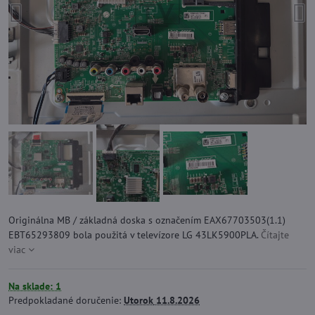
Originálna MB / základná doska s označením EAX67703503(1.1)
EBT65293809 bola použitá v televízore LG 43LK5900PLA.
Čítajte
viac
Na sklade: 1
Predpokladané doručenie:
Utorok
11.8.2026