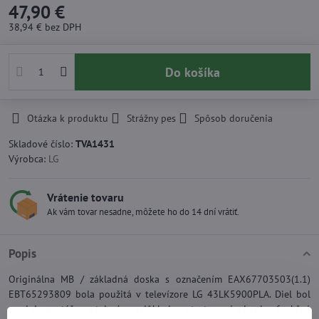
47,90 €
38,94 €
bez DPH
Do košíka
Otázka k produktu
Strážny pes
Spôsob doručenia
Skladové číslo:
TVA1431
Výrobca:
LG
Vrátenie tovaru
Ak vám tovar nesadne, môžete ho do 14 dní vrátiť.
Popis
Originálna MB / základná doska s označením EAX67703503(1.1)
EBT65293809 bola použitá v televízore LG 43LK5900PLA. Diel bol
pred demontážou z televízora dôkladne otestovaný a je plne funkčný