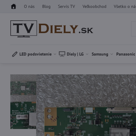
O nás
Blog
Servis TV
Veľkoobchod
Všetko o n
LED podsvietenie
Diely | LG
Samsung
Panasonic