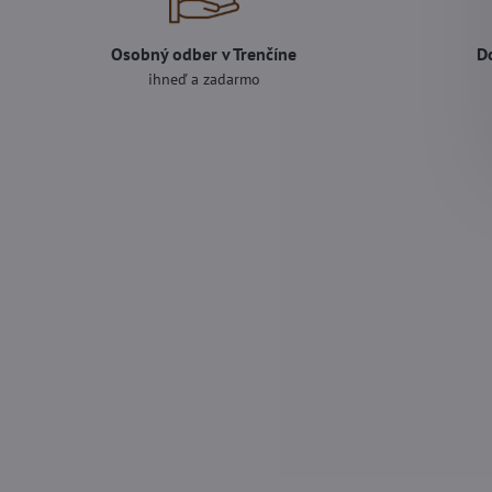
Osobný odber v Trenčíne
D
ihneď a zadarmo