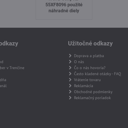
55XF8096 použité
náhradné diely
odkazy
Užitočné odkazy
Doprava a platba
od
O nás
er v Trenčíne
Čo o nás hovoria?
Často kladené otázky - FAQ
adňa
Vrátenie tovaru
anál
Reklamácia
Obchodné podmienky
Reklamačný poriadok