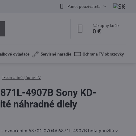
Panel používateľa
Nákupný košík
0 €
aľkové ovládače
Servisné náradie
Ochrana TV obrazovky
T-con a iné | Sony TV
871L-4907B Sony KD-
té náhradné diely
a s označením 6870C-0704A 6871L-4907B bola použitá v