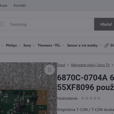
ákupe
Kontakt
Hľadať
Philips
Sony
Thomson - TCL
Sencor a iné značky
Di
Úvod
Náhradné diely | Sony TV
6870C-0704A 6
55XF8096 použi
Hodnotenie
Originálna T-CON / T-CON dosk