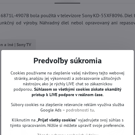
871L-4907B bola použitá v televízore Sony KD-55XF8096. Diel 
unkčný od výroby. Náhradný diel nebol opravovaný ani repaso
on a iné | Sony TV
Predvoľby súkromia
Cookies používame na zlepšenie vašej návštevy tejto webovej
stránky, analýzu jej výkonnosti a zobrazovanie užitočných
nástrojov, ako je rýchly LIVE chat so zákazníckou
podporou.
Súhlasom so všetkými cookies získate
okamžitý
prístup k LIVE podpore v reálnom čase.
Súbory cookies na zlepšenie relevancie reklám využíva služba
Google Ads –
podrobnosti tu
.
Kliknutím na „
Prijať všetky cookies
" vyjadrujete svoj súhlas s
týmto spracovaním. Nižšie si môžete upraviť svoje preferencie.