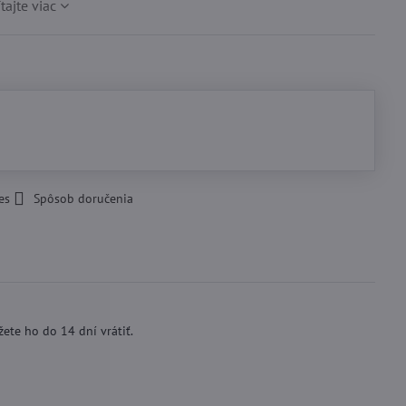
ítajte viac
es
Spôsob doručenia
ete ho do 14 dní vrátiť.