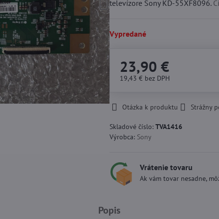
televízore Sony KD-55XF8096.
Č
Vypredané
23,90 €
19,43 €
bez DPH
Otázka k produktu
Strážny p
Skladové číslo:
TVA1416
Výrobca:
Sony
Vrátenie tovaru
Ak vám tovar nesadne, môž
Popis