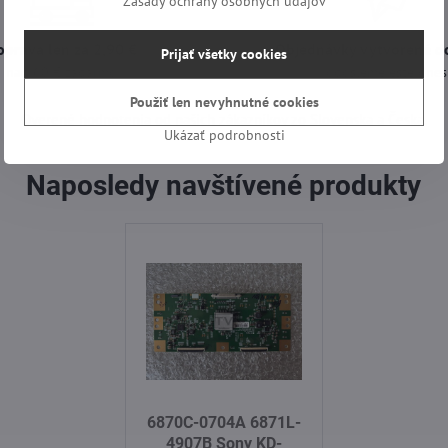
Zásady ochrany osobných údajov
oprava len za 2,90 €
Objednávky vytvorené d
Prijať všetky cookies
nad 60 € zadarmo
odošleme ešte dnes
Použiť len nevyhnutné cookies
Overené hodnotenia od našich zákazníkov zo Slovenska a Česka.
Ukázať podrobnosti
Naposledy navštívené produkty
6870C-0704A 6871L-
4907B Sony KD-