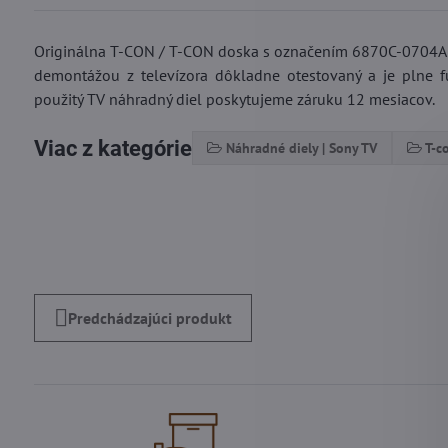
Originálna T-CON / T-CON doska s označením 6870C-0704A 6
demontážou z televízora dôkladne otestovaný a je plne f
použitý TV náhradný diel poskytujeme záruku 12 mesiacov.
Viac z kategórie
Náhradné diely | Sony TV
T-c
Predchádzajúci produkt