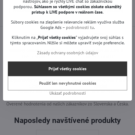
nástrojov, ako je rýchly LIVE chat so zákazníckou
podporou.
Súhlasom so všetkými cookies získate
okamžitý
Predchádzajúci produkt
Nasledujúci produkt
prístup k LIVE podpore v reálnom čase.
Súbory cookies na zlepšenie relevancie reklám využíva služba
Google Ads –
podrobnosti tu
.
Kliknutím na „
Prijať všetky cookies
" vyjadrujete svoj súhlas s
týmto spracovaním. Nižšie si môžete upraviť svoje preferencie.
Osobný odber v Trenčíne
Doprava len za 2,90 €
Zásady ochrany osobných údajov
ihneď a zadarmo
nad 60 € zadarmo
Prijať všetky cookies
Objednávky vytvorené do
Zákaznícka podpora 7 dní v
Použiť len nevyhnutné cookies
12:00
týždni
odošleme ešte dnes
od 08:00 do 18:00
Ukázať podrobnosti
Overené hodnotenia od našich zákazníkov zo Slovenska a Česka.
Naposledy navštívené produkty