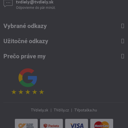
tvdiely​​@tvdiely​​.sk
Odpovieme do pár minút.
Vybrané odkazy
Užitočné odkazy
Prečo práve my
TVdiely.sk
|
TVdíly.cz
|
TVpotalka.hu