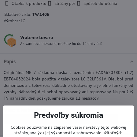
Otázka k produktu
Strážny pes
Spôsob doručenia
Skladové číslo:
TVA1405
Výrobca:
LG
Vrátenie tovaru
Ak vám tovar nesadne, môžete ho do 14 dní vrátiť.
Popis
Originálna MB / základná doska s označením EAX66203805 (1.2)
EBT64032624 bola použitá v televízore LG 32LF561V. Diel bol pred
demontážou z televízora dôkladne otestovaný a je plne funkčný od
výroby. Náhradný diel nebol opravovaný ani repasovaný. Na použitý
TV náhradný diel poskytujeme záruku 12 mesiacov.
Viac z kategórie
Predvoľby súkromia
Náhradné diely | LG TV
Základné dosky | LG TV
Cookies používame na zlepšenie vašej návštevy tejto webovej
stránky, analýzu jej výkonnosti a zobrazovanie užitočných