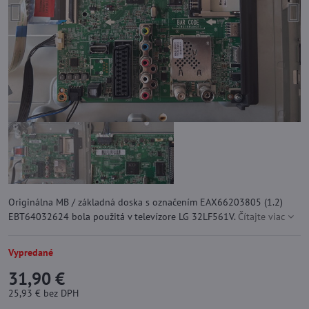
Originálna MB / základná doska s označením EAX66203805 (1.2)
EBT64032624 bola použitá v televízore LG 32LF561V.
Čítajte viac
Vypredané
31,90 €
25,93 €
bez DPH