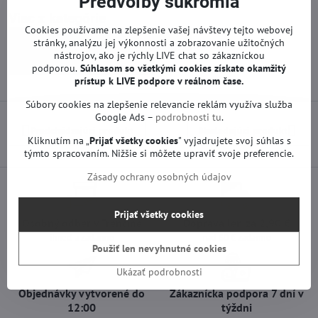
Predvoľby súkromia
Viac z kategórie
Cookies používame na zlepšenie vašej návštevy tejto webovej
Náhradné diely | Thomson - TCL TV
stránky, analýzu jej výkonnosti a zobrazovanie užitočných
nástrojov, ako je rýchly LIVE chat so zákazníckou
Zdroje | Thomson - TCL TV
podporou.
Súhlasom so všetkými cookies získate
okamžitý
prístup k LIVE podpore v reálnom čase.
Súbory cookies na zlepšenie relevancie reklám využíva služba
Google Ads –
podrobnosti tu
.
Predchádzajúci produkt
Nasledujúci produkt
Kliknutím na „
Prijať všetky cookies
" vyjadrujete svoj súhlas s
týmto spracovaním. Nižšie si môžete upraviť svoje preferencie.
Zásady ochrany osobných údajov
Prijať všetky cookies
Osobný odber v Trenčíne
Doprava len za 2,90 €
ihneď a zadarmo
nad 60 € zadarmo
Použiť len nevyhnutné cookies
Ukázať podrobnosti
Objednávky vytvorené do
Zákaznícka podpora 7 dní v
12:00
týždni