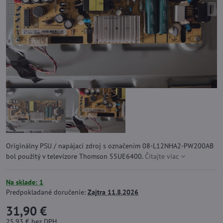
Originálny PSU / napájací zdroj s označením 08-L12NHA2-PW200AB
bol použitý v televízore Thomson 55UE6400.
Čítajte viac
Na sklade: 1
Predpokladané doručenie:
Zajtra
11.8.2026
31,90 €
25,93 €
bez DPH