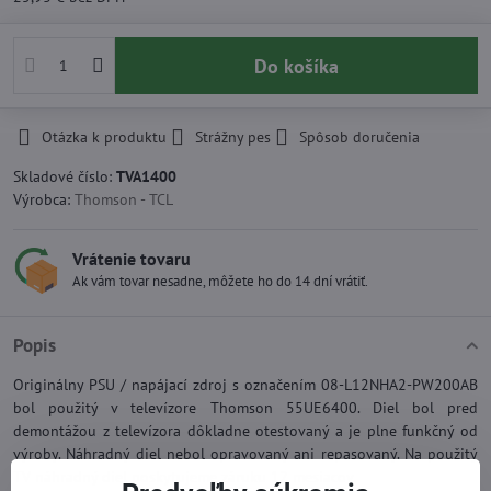
Do košíka
Otázka k produktu
Strážny pes
Spôsob doručenia
Skladové číslo:
TVA1400
Výrobca:
Thomson - TCL
Vrátenie tovaru
Ak vám tovar nesadne, môžete ho do 14 dní vrátiť.
Popis
Originálny PSU / napájací zdroj s označením 08-L12NHA2-PW200AB
bol použitý v televízore Thomson 55UE6400. Diel bol pred
demontážou z televízora dôkladne otestovaný a je plne funkčný od
výroby. Náhradný diel nebol opravovaný ani repasovaný. Na použitý
TV náhradný diel poskytujeme záruku 12 mesiacov.