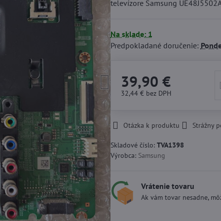
televízore Samsung UE48J5502
Na sklade: 1
Predpokladané doručenie:
Ponde
39,90 €
32,44 €
bez DPH
Otázka k produktu
Strážny p
Skladové číslo:
TVA1398
Výrobca:
Samsung
Vrátenie tovaru
Ak vám tovar nesadne, môž