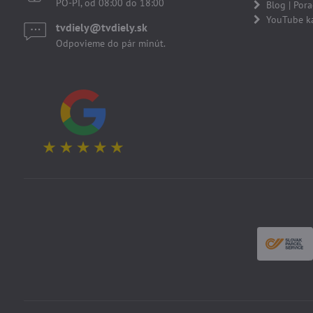
PO-PI, od 08:00 do 18:00
Blog | Por
YouTube k
tvdiely​​@tvdiely​​.sk
Odpovieme do pár minút.