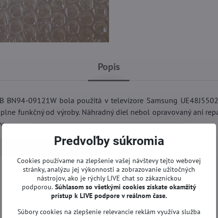
Popis
B BN94-09121W bola použitá v televízore Samsung UE48J5502
 plne funkčný od výroby. Náhradný diel nebol opravovaný ani rep
v.
Predvoľby súkromia
Základné dosky | Samsung TV
Cookies používame na zlepšenie vašej návštevy tejto webovej
stránky, analýzu jej výkonnosti a zobrazovanie užitočných
nástrojov, ako je rýchly LIVE chat so zákazníckou
podporou.
Súhlasom so všetkými cookies získate
okamžitý
prístup k LIVE podpore v reálnom čase.
Súbory cookies na zlepšenie relevancie reklám využíva služba