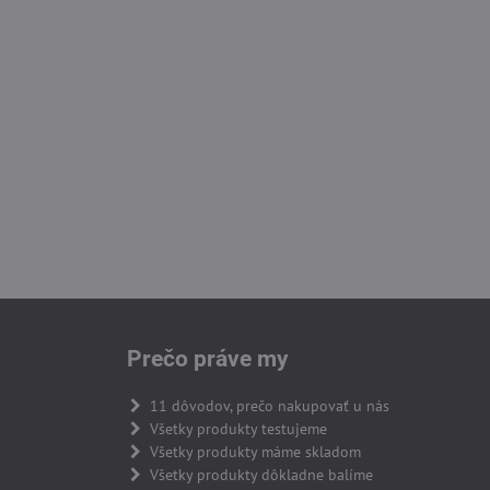
Prečo práve my
11 dôvodov, prečo nakupovať u nás
Všetky produkty testujeme
Všetky produkty máme skladom
Všetky produkty dôkladne balíme