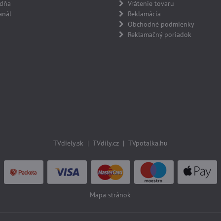
adňa
Vrátenie tovaru
anál
Reklamácia
Obchodné podmienky
Reklamačný poriadok
TVdiely.sk
|
TVdíly.cz
|
TVpotalka.hu
Mapa stránok