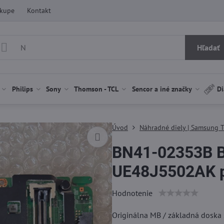
ákupe
Kontakt
Hľadať
Philips
Sony
Thomson - TCL
Sencor a iné značky
Di
Úvod
Náhradné diely | Samsung 
BN41-02353B 
UE48J5502AK po
Hodnotenie
Originálna MB / základná dosk