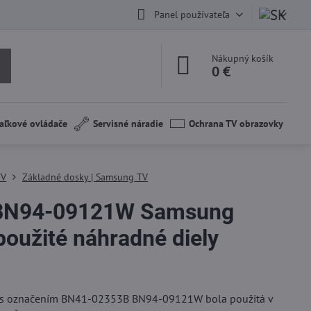
Panel používateľa
Nákupný košík
0 €
aľkové ovládače
Servisné náradie
Ochrana TV obrazovky
TV
Základné dosky | Samsung TV
BN94-09121W Samsung
užité náhradné diely
a s označením BN41-02353B BN94-09121W bola použitá v