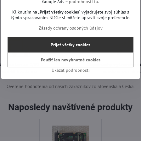
Google Ads –
podrobnosti tu
.
Kliknutím na „
Prijať všetky cookies
" vyjadrujete svoj súhlas s
týmto spracovaním. Nižšie si môžete upraviť svoje preferencie.
Zásady ochrany osobných údajov
Prijať všetky cookies
Použiť len nevyhnutné cookies
oprava len za 2,90 €
Objednávky vytvorené d
Ukázať podrobnosti
nad 60 € zadarmo
odošleme ešte dnes
Overené hodnotenia od našich zákazníkov zo Slovenska a Česka.
Naposledy navštívené produkty