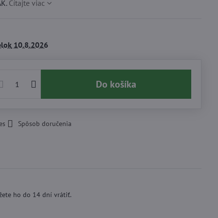
AK.
Čítajte viac
lok
10.8.2026
Do košíka
es
Spôsob doručenia
ete ho do 14 dní vrátiť.