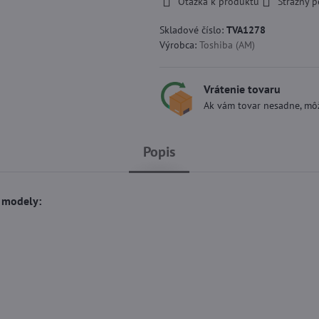
Otázka k produktu
Strážny p
Skladové číslo:
TVA1278
Výrobca:
Toshiba (AM)
Vrátenie tovaru
Ak vám tovar nesadne, môž
Popis
a modely: