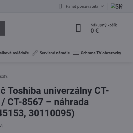
Panel používateľa
Nákupný košík
0 €
aľkové ovládače
Servisné náradie
Ochrana TV obrazovky
zory
č Toshiba univerzálny CT-
 / CT-8567 – náhrada
45153, 30110095)
x)