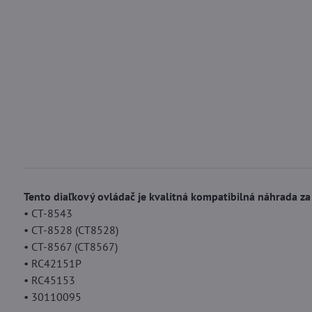
Tento diaľkový ovládač je kvalitná kompatibilná náhrada z
• CT-8543
• CT-8528 (CT8528)
• CT-8567 (CT8567)
• RC42151P
• RC45153
• 30110095