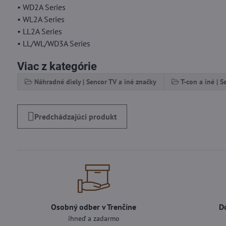
• WD2A Series
• WL2A Series
• LL2A Series
• LL/WL/WD3A Series
Viac z kategórie
Náhradné diely | Sencor TV a iné značky
T-con a iné | 
Predchádzajúci produkt
Osobný odber v Trenčíne
D
ihneď a zadarmo