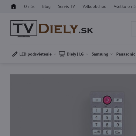
O nás
Blog
Servis TV
Veľkoobchod
Všetko o n
LED podsvietenie
Diely | LG
Samsung
Panasonic