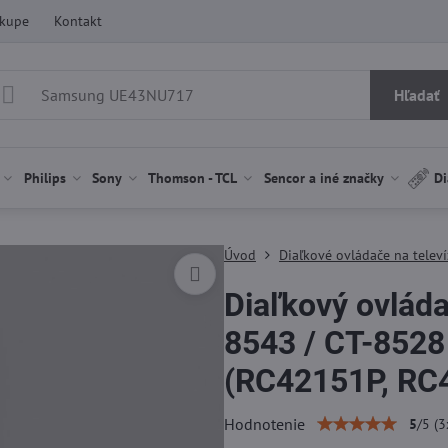
ákupe
Kontakt
Hľadať
Philips
Sony
Thomson - TCL
Sencor a iné značky
Di
Úvod
Diaľkové ovládače na televí
Diaľkový ovláda
8543 / CT-8528
(RC42151P, RC
Hodnotenie
5
/
5
(
3