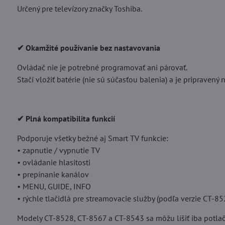
Určený pre televízory značky Toshiba.
✔ Okamžité používanie bez nastavovania
Ovládač nie je potrebné programovať ani párovať.
Stačí vložiť batérie (nie sú súčasťou balenia) a je pripravený 
✔ Plná kompatibilita funkcií
Podporuje všetky bežné aj Smart TV funkcie:
• zapnutie / vypnutie TV
• ovládanie hlasitosti
• prepínanie kanálov
• MENU, GUIDE, INFO
• rýchle tlačidlá pre streamovacie služby (podľa verzie CT-8
Modely CT-8528, CT-8567 a CT-8543 sa môžu líšiť iba potlačo