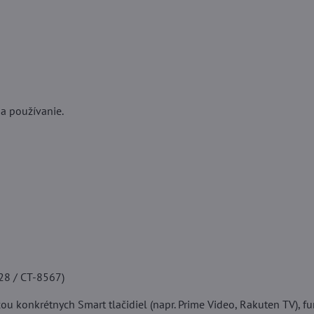
na používanie.
528 / CT-8567)
u konkrétnych Smart tlačidiel (napr. Prime Video, Rakuten TV), f