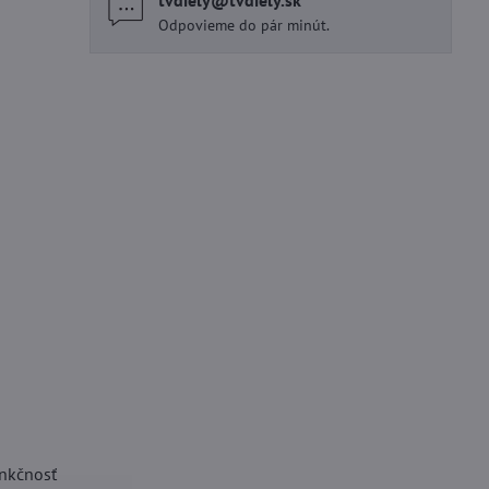
tvdiely​@tvdiely​.sk
Odpovieme do pár minút.
unkčnosť