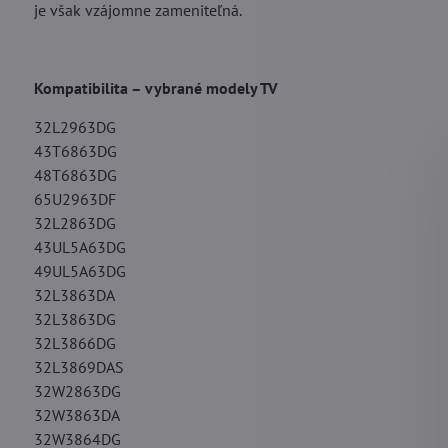
je však vzájomne zameniteľná.
Kompatibilita – vybrané modely TV
32L2963DG
43T6863DG
48T6863DG
65U2963DF
32L2863DG
43UL5A63DG
49UL5A63DG
32L3863DA
32L3863DG
32L3866DG
32L3869DAS
32W2863DG
32W3863DA
32W3864DG