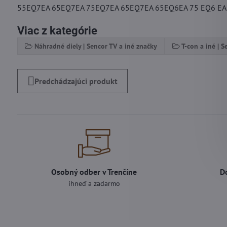
55EQ7EA 65EQ7EA 75EQ7EA 65EQ7EA 65EQ6EA 75 EQ6 E
Viac z kategórie
Náhradné diely | Sencor TV a iné značky
T-con a iné | 
Predchádzajúci produkt
Osobný odber v Trenčíne
D
ihneď a zadarmo