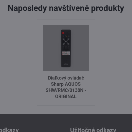
Naposledy navštívené produkty
Diaľkový ovládač
Sharp AQUOS
SHW/RMC/0138N -
ORIGINÁL
odkazy
Užitočné odkazy