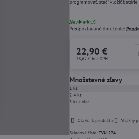
programovať, stačí vložiť batérie
Na sklade: 4
Predpokladané doručenie:
Ponde
22,90 €
18,62 €
bez DPH
Množstevné zľavy
1
ks:
2-4
ks:
5
ks
a viac
:
Otázka k produktu
Strážny p
Skladové číslo:
TVA1274