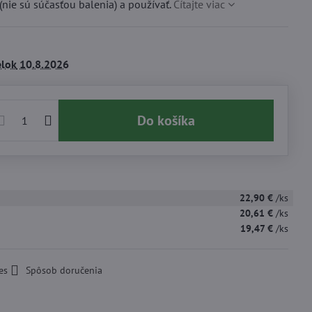
 (nie sú súčasťou balenia) a používať.
Čítajte viac
lok
10.8.2026
Do košíka
22,90 €
/ks
20,61 €
/ks
19,47 €
/ks
es
Spôsob doručenia