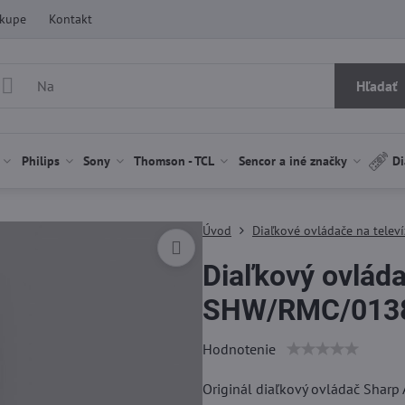
ákupe
Kontakt
Hľadať
Philips
Sony
Thomson - TCL
Sencor a iné značky
Di
Úvod
Diaľkové ovládače na televí
Diaľkový ovlá
SHW/RMC/0138
Hodnotenie
Originál diaľkový ovládač Sha