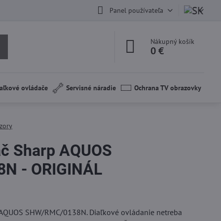
Panel používateľa
Nákupný košík
0 €
aľkové ovládače
Servisné náradie
Ochrana TV obrazovky
zory
dač Sharp AQUOS
N - ORIGINÁL
rp AQUOS SHW/RMC/0138N. Diaľkové ovládanie netreba