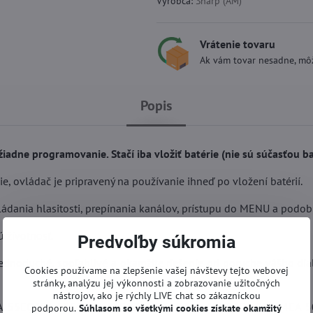
Výrobca:
Sharp (AM)
Vrátenie tovaru
Ak vám tovar nesadne, môž
Popis
iadne programovanie. Stačí iba vložiť batérie (nie sú súčasťou ba
, ovládač je pripravený na používanie ihneď po vložení batérií.
ládania hlasitosti, prepínania kanálov, prístupu do MENU a podob
 životnosť.
Predvoľby súkromia
Jednoduché, spoľahlivé a okamžite riešenie pri poruche vášho di
Cookies používame na zlepšenie vašej návštevy tejto webovej
stránky, analýzu jej výkonnosti a zobrazovanie užitočných
nástrojov, ako je rýchly LIVE chat so zákazníckou
A 55EQ6EA 55EQ3EA 65EQ3EA 75EQ3EA 65EQ4EA 75EQ4EA 
podporou.
Súhlasom so všetkými cookies získate
okamžitý