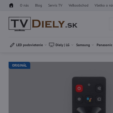
O nás
Blog
Servis TV
Veľkoobchod
Všetko o n
LED podsvietenie
Diely | LG
Samsung
Panasonic
ORIGINÁL