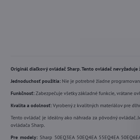
Originál diaľkový ovládač Sharp. Tento ovládač nevyžaduje ž
Jednoduchosť použitia:
Nie je potrebné žiadne programovanie
Funkčnosť:
Zabezpečuje všetky základné funkcie, vrátane ov
Kvalita a odolnosť:
Vyrobený z kvalitných materiálov pre dlhú
Tento ovládač je ideálny ako náhrada za pôvodný ovládač. 
ovládača Sharp.
Pre modely:
Sharp 50EQ3EA 50EQ4EA 55EQ4EA 50EQ6E