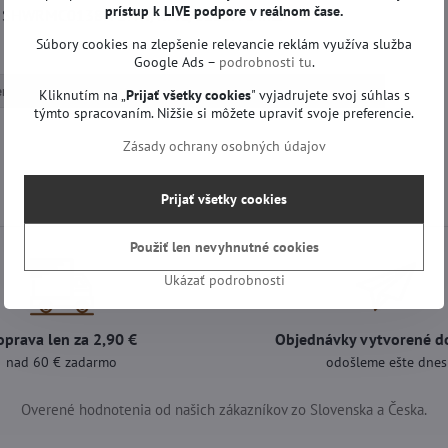
prístup k LIVE podpore v reálnom čase.
A SHWRMC0138N SHW/RMC/0138N a iné.
Súbory cookies na zlepšenie relevancie reklám využíva služba
Google Ads –
podrobnosti tu
.
Sencor TV a iné značky
Diaľkové ovládače na televízory
Kliknutím na „
Prijať všetky cookies
" vyjadrujete svoj súhlas s
týmto spracovaním. Nižšie si môžete upraviť svoje preferencie.
Zásady ochrany osobných údajov
Prijať všetky cookies
Použiť len nevyhnutné cookies
Ukázať podrobnosti
oprava len za 2,90 €
Objednávky vytvorené d
nad 60 € zadarmo
odošleme ešte dnes
Overené hodnotenia od našich zákazníkov zo Slovenska a Česka.