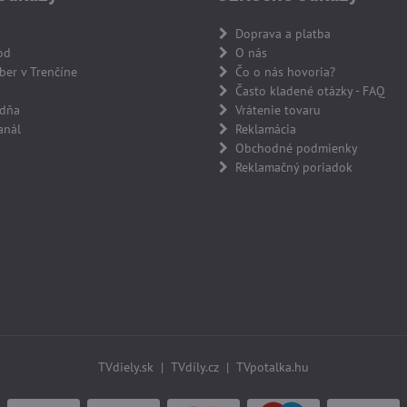
Doprava a platba
od
O nás
er v Trenčíne
Čo o nás hovoria?
Často kladené otázky - FAQ
adňa
Vrátenie tovaru
anál
Reklamácia
Obchodné podmienky
Reklamačný poriadok
TVdiely.sk
|
TVdíly.cz
|
TVpotalka.hu