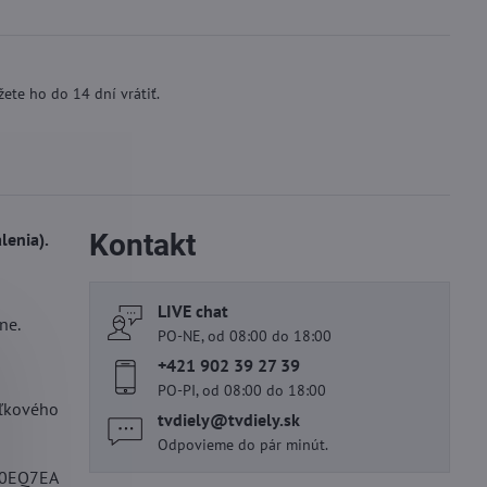
ete ho do 14 dní vrátiť.
Kontakt
lenia).
LIVE chat
ne.
PO-NE, od 08:00 do 18:00
+421 902 39 27 39
PO-PI, od 08:00 do 18:00
aľkového
tvdiely​@tvdiely​.sk
Odpovieme do pár minút.
50EQ7EA