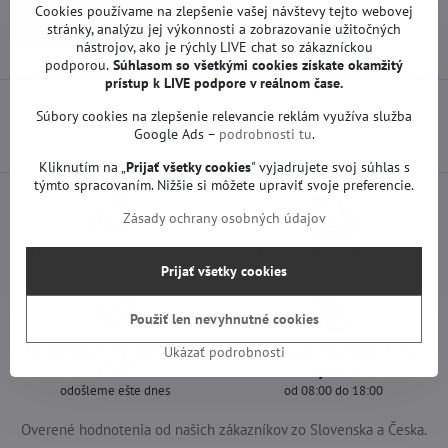
Cookies používame na zlepšenie vašej návštevy tejto webovej
T-con a iné | Sencor TV a iné značky
stránky, analýzu jej výkonnosti a zobrazovanie užitočných
nástrojov, ako je rýchly LIVE chat so zákazníckou
podporou.
Súhlasom so všetkými cookies získate
okamžitý
prístup k LIVE podpore v reálnom čase.
Súbory cookies na zlepšenie relevancie reklám využíva služba
Predchádzajúci produkt
Google Ads –
podrobnosti tu
.
Kliknutím na „
Prijať všetky cookies
" vyjadrujete svoj súhlas s
týmto spracovaním. Nižšie si môžete upraviť svoje preferencie.
Zásady ochrany osobných údajov
Osobný odber v Trenčíne
Doprava len za 2,90 €
Prijať všetky cookies
ihneď a zadarmo
nad 60 € zadarmo
Použiť len nevyhnutné cookies
Objednávky vytvorené do
Zákaznícka podpora 7 dní v
Ukázať podrobnosti
12:00
týždni
odošleme ešte dnes
od 08:00 do 18:00
Overené hodnotenia od našich zákazníkov zo Slovenska a Česka.