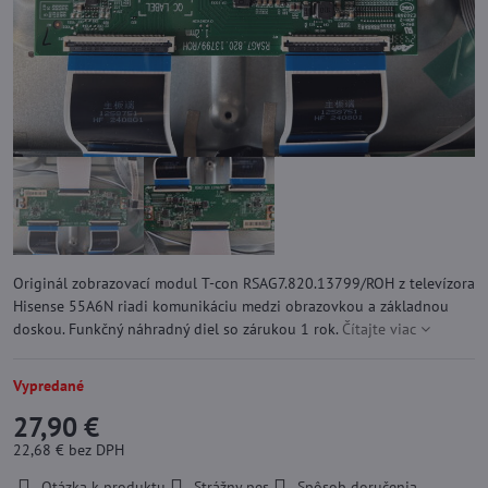
Originál zobrazovací modul T-con RSAG7.820.13799/ROH z televízora
Hisense 55A6N riadi komunikáciu medzi obrazovkou a základnou
doskou. Funkčný náhradný diel so zárukou 1 rok.
Čítajte viac
Vypredané
27,90 €
22,68 €
bez DPH
Otázka k produktu
Strážny pes
Spôsob doručenia