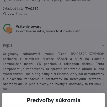
Skladové číslo:
TVA1150
Výrobca:
Hisense
Vrátenie tovaru
Ak vám tovar nesadne, môžete ho do 14 dní vrátiť.
Popis
Originálny zobrazovací modul T-con RSAG7.820.13799/ROH
pochádza z televízora Hisense 55A6N a slúži na riadenie
komunikácie medzi LCD panelom a základnou doskou. Tento
komponent je zodpovedný za správne zobrazenie obrazu a jeho
synchronizáciu. Ide o originálny diel Hisense, ktorý bol demontovaný
z funkčného zariadenia a otestovaný na bezchybnú prevádzku.
Náhradný diel je plne funkčný, používaný a dodávaný so zárukou 1
rok.
Viac z kategórie
Predvoľby súkromia
Náhradné diely | Sencor TV a iné značky