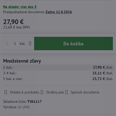
Na sklade: viac ako 5
Predpokladané doručenie:
Zajtra
11.8.2026
27,90 €
22,68 €
bez DPH
Do košíka
bal.
Množstevné zľavy
1
bal.:
27,90 €
/bal.
2-4
bal.:
25,11 €
/bal.
5
bal.
a viac
:
23,72 €
/bal.
Otázka k produktu
Strážny pes
Spôsob doručenia
Skladové číslo:
TVA1117
Výrobca:
LG (AM)