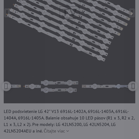
LED podsvietenie LG 42" V13 6916L-1402A, 6916L-1403A, 6916L-
1404A, 6916L-1405A. Balenie obsahuje 10 LED pásov (R1 x 3, R2 x 2,
L1 x 3, L2 x 2). Pre modely: LG 42LN5200, LG 42LN5204, LG
42LN5204AEU a iné.
Čítajte viac