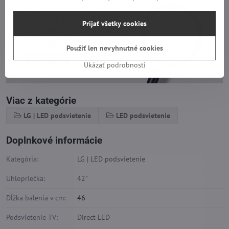
Prijať všetky cookies
Použiť len nevyhnutné cookies
Ukázať podrobnosti
Viac z kategórie
LG | LED podsvietenie
LED podsvietenie
Doplnkové informácie
Kategória:
LG | LED podsvietenie
Uhlopriečka:
42"
Dĺžka balenia v cm:
46
Podsvietenie TV:
Direct LED