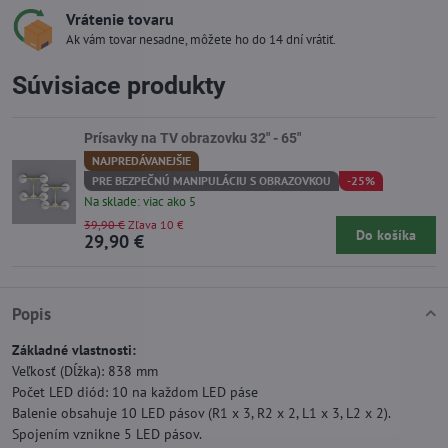
Vrátenie tovaru
Ak vám tovar nesadne, môžete ho do 14 dní vrátiť.
Súvisiace produkty
Prísavky na TV obrazovku 32" - 65"
NAJPREDÁVANEJŠIE
PRE BEZPEČNÚ MANIPULÁCIU S OBRAZOVKOU
-25%
Na sklade: viac ako 5
39,90 €
Zľava 10 €
Do košíka
29,90 €
Popis
Základné vlastnosti:
Veľkosť (Dĺžka): 838 mm
Počet LED diód: 10 na každom LED páse
Balenie obsahuje 10 LED pásov (R1 x 3, R2 x 2, L1 x 3, L2 x 2).
Spojením vznikne 5 LED pásov.