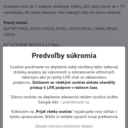
Uvedená cena za 1 balenie obsahuje všetky LED pásy, ktoré sa v TV
nachádzajú. Na jeden televízor stačí zakúpiť vždy iba jedno balenie.
Presný model:
AGF78379401, 6916L-1402A, 6916L-1403A, 6916L-1404A, 6916L-
1405A
42" V13CDMX REV1.0 1 L1-Type
42" V13CDMX REV1.0 1 R1-Type
Predvoľby súkromia
42" V13CDMX REV1.0 1 L2-Type
42" V13CDMX REV1.0 1 R2-Type
Cookies používame na zlepšenie vašej návštevy tejto webovej
stránky, analýzu jej výkonnosti a zobrazovanie užitočných
Náhrada za originál.
nástrojov, ako je rýchly LIVE chat so zákazníckou
Podsvietenie TV so zárukou.
podporou.
Súhlasom so všetkými cookies získate
okamžitý
prístup k LIVE podpore v reálnom čase.
Pre modely:
LG 42LN5200, LG 42LN5204, LG 42LN5204AEU a iné.
Súbory cookies na zlepšenie relevancie reklám využíva služba
Google Ads –
podrobnosti tu
.
Pre obrazovky:
Kliknutím na „
Prijať všetky cookies
" vyjadrujete svoj súhlas s
LC420DUE-SFR5, LC420DUE (SFXR5), LC420DUESFR2, LC420DUESFR5,
týmto spracovaním. Nižšie si môžete upraviť svoje preferencie.
LC420DUESR5, LATWT420RKLZK a iné.
Zásady ochrany osobných údajov