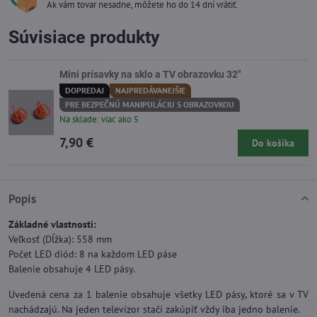
Ak vám tovar nesadne, môžete ho do 14 dní vrátiť.
Súvisiace produkty
Mini prísavky na sklo a TV obrazovku 32"
DOPREDAJ
NAJPREDÁVANEJŠIE
PRE BEZPEČNÚ MANIPULÁCIU S OBRAZOVKOU
Na sklade: viac ako 5
7,90 €
Do košíka
Popis
Základné vlastnosti:
Veľkosť (Dĺžka): 558 mm
Počet LED diód: 8 na každom LED páse
Balenie obsahuje 4 LED pásy.
Uvedená cena za 1 balenie obsahuje všetky LED pásy, ktoré sa v TV
nachádzajú. Na jeden televízor stačí zakúpiť vždy iba jedno balenie.