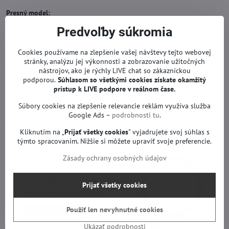
Presný model:
2013SVS28H, D2GE-280SC0-R3, BN96-25298A
Predvoľby súkromia
Náhrada za originál.
Cookies používame na zlepšenie vašej návštevy tejto webovej
Podsvietenie TV so zárukou.
stránky, analýzu jej výkonnosti a zobrazovanie užitočných
nástrojov, ako je rýchly LIVE chat so zákazníckou
Pre modely:
podporou.
Súhlasom so všetkými cookies získate
okamžitý
SAMSUNG HG28EB460BW, SAMSUNG HG28EB670, SAMSUNG
prístup k LIVE podpore v reálnom čase.
UE28F4000, SAMSUNG UE28F4000AS, SAMSUNG UE28F4000AW,
SAMSUNG UE28F5000 a iné.
Súbory cookies na zlepšenie relevancie reklám využíva služba
Google Ads –
podrobnosti tu
.
Pre obrazovky:
Kliknutím na „
Prijať všetky cookies
" vyjadrujete svoj súhlas s
HG28EB460BW a iné.
týmto spracovaním. Nižšie si môžete upraviť svoje preferencie.
Zásady ochrany osobných údajov
Prijať všetky cookies
Použiť len nevyhnutné cookies
Ukázať podrobnosti