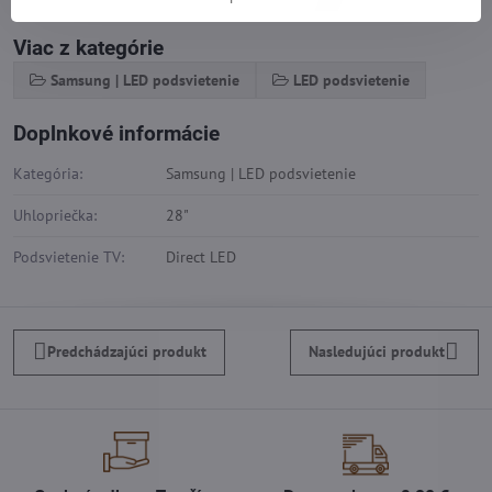
Viac z kategórie
Samsung | LED podsvietenie
LED podsvietenie
Doplnkové informácie
Kategória:
Samsung | LED podsvietenie
Uhlopriečka:
28"
Podsvietenie TV:
Direct LED
Predchádzajúci produkt
Nasledujúci produkt