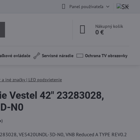
Panel používateľa
Nákupný košík
0 €
aľkové ovládače
Servisné náradie
Ochrana TV obrazovky
 a iné značky | LED podsvietenie
ie Vestel 42" 23283028,
3D-N0
x)
23283028, VES420UNDL-3D-N0, VNB Reduced A TYPE REV0.2