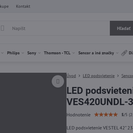
ákupe
Kontakt
Hľadať
Philips
Sony
Thomson - TCL
Sencor a iné značky
Di
Úvod
LED podsvietenie
Sencor
LED podsvieten
VES420UNDL-
Hodnotenie
5
/
5
(
2
LED podsvietenie VESTEL 42" 