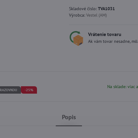
Skladové číslo:
TVA1031
Výrobca:
Vestel (AM)
Vrátenie tovaru
Ak vám tovar nesadne, môž
Na sklade: viac 
BRAZOVKOU
-25%
Popis