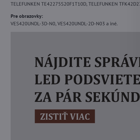
TELEFUNKEN TE42275S20F1T10D, TELEFUNKEN TFK42D27
Pre obrazovky:
VES420UNDL-3D-N0, VES420UNDL-2D-N03 a iné.