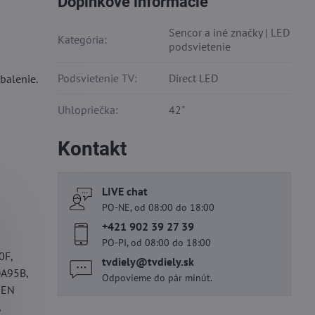
Doplnkové informácie
Sencor a iné značky | LED
Kategória:
podsvietenie
Podsvietenie TV:
Direct LED
balenie.
Uhlopriečka:
42"
Kontakt
LIVE chat
PO-NE, od 08:00 do 18:00
+421 902 39 27 39
PO-PI, od 08:00 do 18:00
0F,
tvdiely​@tvdiely​.sk
A95B,
Odpovieme do pár minút.
KEN
,