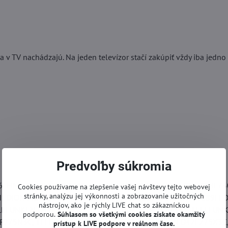
 v TV nachádzajú. Na jeden televízor stačí zakúpiť vždy iba jedno 
Predvoľby súkromia
 FINLUX 42FLHYR274S, HITACHI 42HYT42U, HORIZON 42HL73
Cookies používame na zlepšenie vašej návštevy tejto webovej
stránky, analýzu jej výkonnosti a zobrazovanie užitočných
EDION MD30889DEA, MEDION MD31010DEA, ORAVA LT1089LED
nástrojov, ako je rýchly LIVE chat so zákazníckou
LEFUNKEN D42F275A3CWI, TELEFUNKEN D42F275B3, TELEFUN
podporou.
Súhlasom so všetkými cookies získate
okamžitý
F275N3C, TELEFUNKEN D42F275X3, TELEFUNKEN D42F275X3C
prístup k LIVE podpore v reálnom čase.