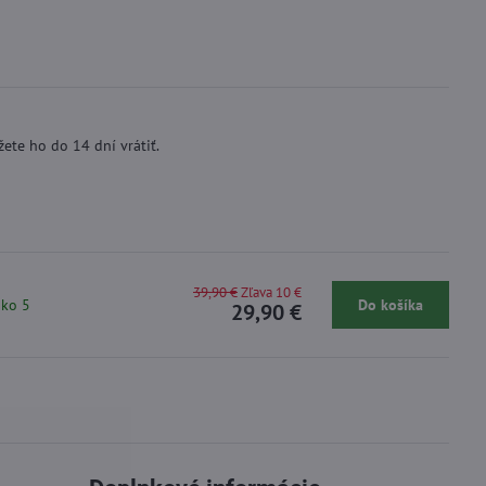
ete ho do 14 dní vrátiť.
39,90 €
Zľava 10 €
ako 5
Do košíka
29,90 €