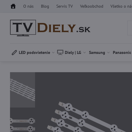
O nás
Blog
Servis TV
Veľkoobchod
Všetko o n
LED podsvietenie
Diely | LG
Samsung
Panasonic