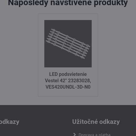
Naposledy navštívené produkty
LED podsvietenie
Vestel 42" 23283028,
VES420UNDL-3D-N0
odkazy
Užitočné odkazy
Doprava a platba