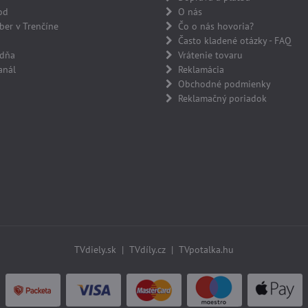
od
O nás
er v Trenčíne
Čo o nás hovoria?
Často kladené otázky - FAQ
adňa
Vrátenie tovaru
anál
Reklamácia
Obchodné podmienky
Reklamačný poriadok
TVdiely.sk
|
TVdíly.cz
|
TVpotalka.hu