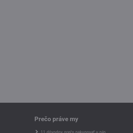
Prečo práve my
11 dôvodov, prečo nakupovať u nás