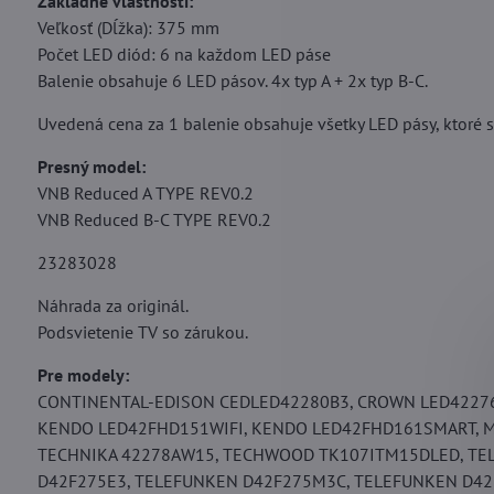
Základné vlastnosti:
Veľkosť (Dĺžka): 375 mm
Počet LED diód: 6 na každom LED páse
Balenie obsahuje 6 LED pásov. 4x typ A + 2x typ B-C.
Uvedená cena za 1 balenie obsahuje všetky LED pásy, ktoré sa
Presný model:
VNB Reduced A TYPE REV0.2
VNB Reduced B-C TYPE REV0.2
23283028
Náhrada za originál.
Podsvietenie TV so zárukou.
Pre modely:
CONTINENTAL-EDISON CEDLED42280B3, CROWN LED42276,
KENDO LED42FHD151WIFI, KENDO LED42FHD161SMART, M
TECHNIKA 42278AW15, TECHWOOD TK107ITM15DLED, TE
D42F275E3, TELEFUNKEN D42F275M3C, TELEFUNKEN D42