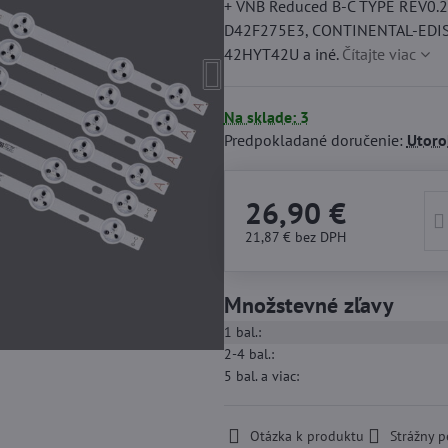
+ VNB Reduced B-C TYPE REV0.
D42F275E3, CONTINENTAL-EDI
42HYT42U a iné.
Čítajte viac
Na sklade: 3
Predpokladané doručenie:
Utoro
26,90 €
21,87 €
bez DPH
Množstevné zľavy
1
bal.:
2-4
bal.:
5
bal.
a viac
:
Otázka k produktu
Strážny p