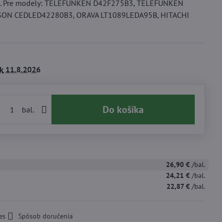
2. Pre modely: TELEFUNKEN D42F275B3, TELEFUNKEN
SON CEDLED42280B3, ORAVA LT1089LEDA95B, HITACHI
k
11.8.2026
Do košíka
bal.
26,90 €
/bal.
24,21 €
/bal.
22,87 €
/bal.
es
Spôsob doručenia