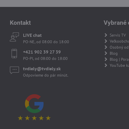
Kontakt
Vybrané 
LIVE chat
Servis TV
Veľkoobch
PO-NE, od 08:00 do 18:00
Osobný odb
+421 902 39 27 39
Blog
PO-PI, od 08:00 do 18:00
Blog | Por
YouTube k
tvdiely​​@tvdiely​​.sk
Odpovieme do pár minút.