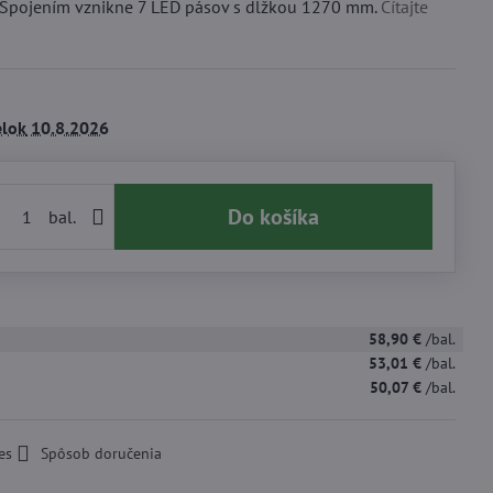
 Spojením vznikne 7 LED pásov s dĺžkou 1270 mm.
Čítajte
lok
10.8.2026
Do košíka
bal.
58,90 €
/bal.
53,01 €
/bal.
50,07 €
/bal.
es
Spôsob doručenia