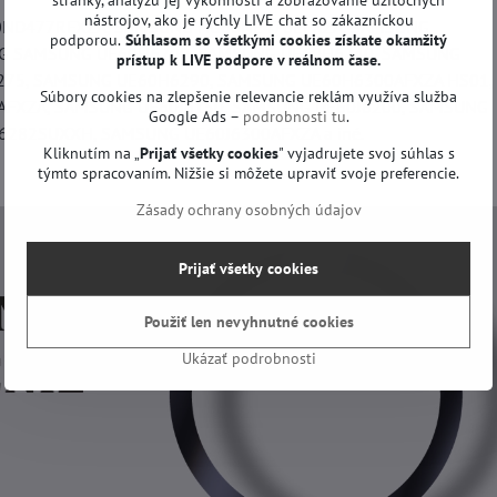
nástrojov, ako je rýchly LIVE chat so zákazníckou
ND477RFXZA, SAMSUNG HG60NE470EFXZA, SAMSUNG
podporou.
Súhlasom so všetkými cookies získate
okamžitý
G SAMSUNG UE60H6200, SAMSUNG UE60H6240, SAMSUNG
prístup k LIVE podpore v reálnom čase.
75, SAMSUNG UE60H6290, SAMSUNG UE60H6300AFXZA HS01,
Súbory cookies na zlepšenie relevancie reklám využíva služba
FXZA, SAMSUNG UE60J6150, SAMSUNG UE60J6200, SAMSUNG
Google Ads –
podrobnosti tu
.
282SUXXH, SAMSUNG UE60J6300AFXZA a iné.
Kliknutím na „
Prijať všetky cookies
" vyjadrujete svoj súhlas s
týmto spracovaním. Nižšie si môžete upraviť svoje preferencie.
Zásady ochrany osobných údajov
Prijať všetky cookies
Použiť len nevyhnutné cookies
Ukázať podrobnosti