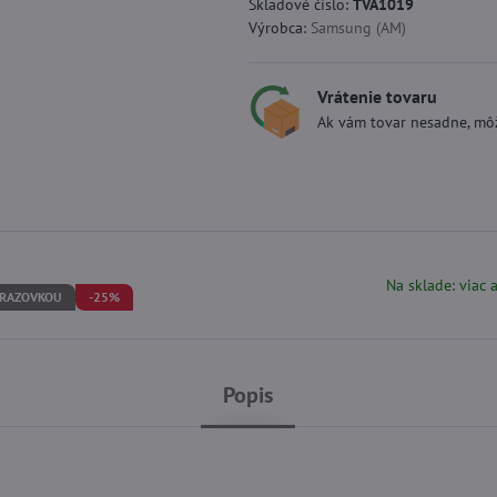
Skladové číslo:
TVA1019
Výrobca:
Samsung (AM)
Vrátenie tovaru
Ak vám tovar nesadne, môž
Na sklade: viac 
BRAZOVKOU
-25%
Popis