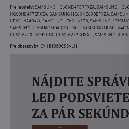
Pre modely:
SAMSUNG HG60ND470RFXZA, SAMSUNG HG60
HG60NE477EFXZA, SAMSUNG HG60NE690EFXZA, SAMSUN
UE60H6240AW, SAMSUNG UE60H6270, SAMSUNG UE60H62
SAMSUNG UE60H6350AFXZA HS01, SAMSUNG UE60H6400A
UE60J6240, SAMSUNG UE60J6272SUXXH, SAMSUNG UE60J6
Pre obrazovky:
CY-HH060CSSV1H