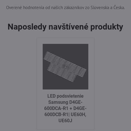
Overené hodnotenia od našich zákazníkov zo Slovenska a Česka.
Naposledy navštívené produkty
LED podsvietenie
Samsung D4GE-
600DCA-R1 + D4GE-
600DCB-R1| UE60H,
UE60J