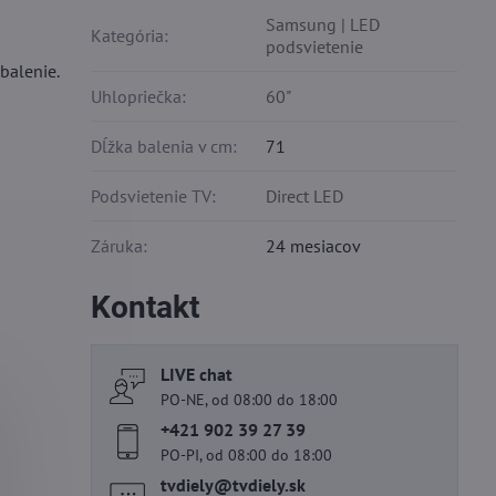
Samsung | LED
Kategória:
podsvietenie
balenie.
Uhlopriečka:
60"
Dĺžka balenia v cm:
71
Podsvietenie TV:
Direct LED
Záruka:
24 mesiacov
Kontakt
LIVE chat
PO-NE, od 08:00 do 18:00
+421 902 39 27 39
PO-PI, od 08:00 do 18:00
tvdiely​@tvdiely​.sk