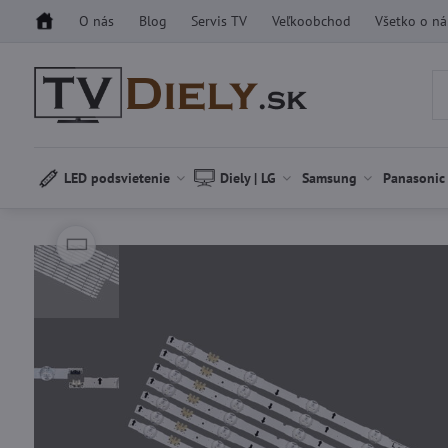
O nás
Blog
Servis TV
Veľkoobchod
Všetko o n
LED podsvietenie
Diely | LG
Samsung
Panasonic