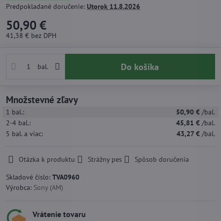
Predpokladané doručenie:
Utorok
11.8.2026
50,90 €
41,38 €
bez DPH
Do košíka
bal.
Množstevné zľavy
1
bal.:
50,90 €
/bal.
2-4
bal.:
45,81 €
/bal.
5
bal.
a viac
:
43,27 €
/bal.
Otázka k produktu
Strážny pes
Spôsob doručenia
Skladové číslo:
TVA0960
Výrobca:
Sony (AM)
Vrátenie tovaru