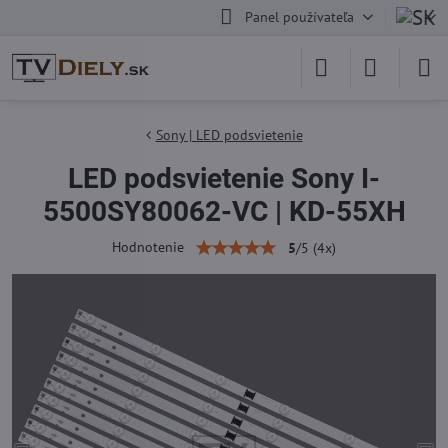
Panel používateľa
Sony | LED podsvietenie
LED podsvietenie Sony I-
5500SY80062-VC | KD-55XH
Hodnotenie
5
/
5
(
4
x)