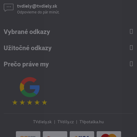
tvdiely​​@tvdiely​​.sk
Odpovieme do pár minút.
Vybrané odkazy
Užitočné odkazy
Prečo práve my
TVdiely.sk
|
TVdíly.cz
|
TVpotalka.hu