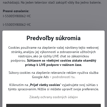
nachádzajú. Na jeden televízor stačí zakúpiť vždy iba jedno balenie.
Presné označenie:
I-5500SY80062-VC
l-5500SY80062-VC
L3_BNN_E5_CFM_S6_2_R1.0_U5C_1.0
Predvoľby súkromia
LM41-01022A
Cookies používame na zlepšenie vašej návštevy tejto webovej
LM41-01056A
stránky, analýzu jej výkonnosti a zobrazovanie užitočných
nástrojov, ako je rýchly LIVE chat so zákazníckou
Náhrada za originál.
podporou.
Súhlasom so všetkými cookies získate
okamžitý
prístup k LIVE podpore v reálnom čase.
Podsvietenie TV so zárukou.
Súbory cookies na zlepšenie relevancie reklám využíva služba
Pre modely:
Sony KD-55XH8077, Sony KD-55XH8096, Sony KD-
Google Ads –
podrobnosti tu
.
55XH8196 a iné.
Kliknutím na „
Prijať všetky cookies
" vyjadrujete svoj súhlas s
týmto spracovaním. Nižšie si môžete upraviť svoje preferencie.
Pre obrazovky:
YSAF055CNO01, YSAF055CN001
Zásady ochrany osobných údajov