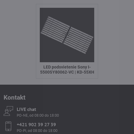
LED podsvietenie Sony I-
5500SY80062-VC | KD-55XH
Kontakt
LIVE chat
PO-NE, od 08:00 do 18:00
+421 902 39 27 39
PO-PI, od 08:00 do 18:00