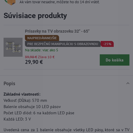
Ak vám tovar nesadne, môžete ho do 14 dní vrátiť.
Súvisiace produkty
Prísavky na TV obrazovku 32" - 65"
NAJPREDÁVANEJŠIE
PRE BEZPEČNÚ MANIPULÁCIU S OBRAZOVKOU
-25%
Na sklade: viac ako 5
39,90 €
Zľava 10 €
Do košíka
29,90 €
Popis
Základné vlastnosti:
Veľkosť (Dĺžka): 570 mm
Balenie obsahuje 10 LED pásov
Počet LED diód: 6 na každom LED páse
Každá LED: 3 V
Uvedená cena za 1 balenie obsahuje všetky LED pásy, ktoré sa v TV