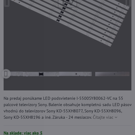
Na predaj ponúkame LED podsvietenie I-5500SY80062-VC na 55
palcové televízory Sony. Balenie obsahuje kompletnú sadu LED pásov
vhodnú do televízorov Sony KD-55XH8077, Sony KD-55XH8096,
Sony KD-55XH8196 a iné. Záruka - 24 mesiacov.
Čítajte viac
Na sklade: viac ako 5