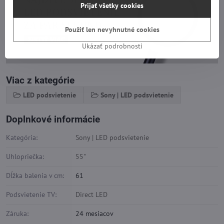
Prijať všetky cookies
Použiť len nevyhnutné cookies
Ukázať podrobnosti
Viac z kategórie
LED podsvietenie
Sony | LED podsvietenie
Doplnkové informácie
Kategória:
Sony | LED podsvietenie
Uhlopriečka:
55"
Dĺžka balenia v cm:
61
Podsvietenie TV:
Direct LED
Záruka:
24 mesiacov