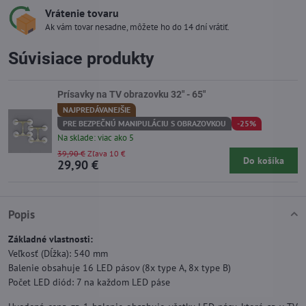
Vrátenie tovaru
Ak vám tovar nesadne, môžete ho do 14 dní vrátiť.
Súvisiace produkty
Prísavky na TV obrazovku 32" - 65"
NAJPREDÁVANEJŠIE
PRE BEZPEČNÚ MANIPULÁCIU S OBRAZOVKOU
-25%
Na sklade: viac ako 5
39,90 €
Zľava 10 €
Do košíka
29,90 €
Popis
Základné vlastnosti:
Veľkosť (Dĺžka): 540 mm
Balenie obsahuje 16 LED pásov (8x type A, 8x type B)
Počet LED diód: 7 na každom LED páse