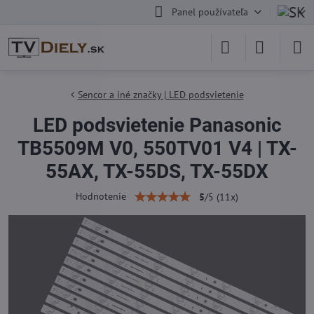
Panel používateľa
Sencor a iné značky | LED podsvietenie
LED podsvietenie Panasonic
TB5509M V0, 550TV01 V4 | TX-
55AX, TX-55DS, TX-55DX
Hodnotenie
5
/
5
(
11
x)