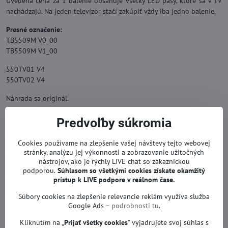
Uvedená cena za 1 balenie obsahuje všetky LED pásy, ktoré sa v TV
nachádzajú. Na jeden televízor stačí zakúpiť vždy iba jedno balenie.
Presné označenie:
TB5509M V0_00
TB5509M V1_00
550TV01 V4
550TV02 V4
Náhrada sa originál.
Podsvietenie TV so zárukou.
Predvoľby súkromia
Pre modely:
Panasonic TX-55AX630B, Panasonic TX-55AX630E,
Cookies používame na zlepšenie vašej návštevy tejto webovej
Panasonic TX-55AXW634, Panasonic TX-55DS500B, Panasonic TX-
stránky, analýzu jej výkonnosti a zobrazovanie užitočných
55DS500E, Panasonic TX-55DS503E, Panasonic TX-55DSU501,
nástrojov, ako je rýchly LIVE chat so zákazníckou
Panasonic TX-55DSW504, Panasonic TX-55DX600B, Panasonic TX-
podporou.
Súhlasom so všetkými cookies získate
okamžitý
55DX600E, Panasonic TX-55DX635E, Panasonic TX-55DX650B,
prístup k LIVE podpore v reálnom čase.
Panasonic TX-55DX650E, Panasonic TX-55DXU601, Panasonic TX-
Súbory cookies na zlepšenie relevancie reklám využíva služba
55DXW604, Panasonic TX-55DXW654, Panasonic TX-55DXX689,
Google Ads –
podrobnosti tu
.
Panasonic TX-55EX603 a iné.
Kliknutím na „
Prijať všetky cookies
" vyjadrujete svoj súhlas s
Pre obrazovky:
96.55S10.002, L5EDDYY00688, LC550EQY (SJ) (A5),