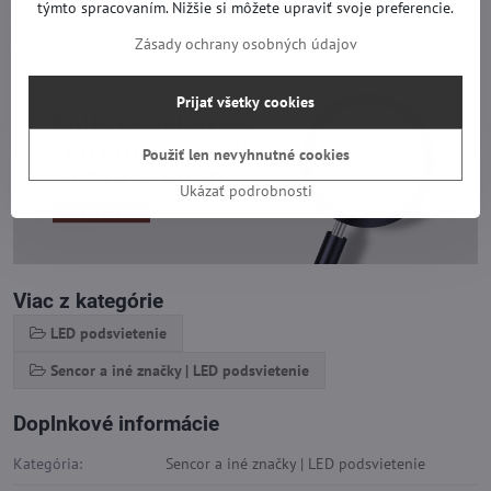
týmto spracovaním. Nižšie si môžete upraviť svoje preferencie.
TZTZL01BMWE, TZTZL01ZWVE, L5EDDYY00872, L5EDDYY00849,
Zásady ochrany osobných údajov
LC550EQYSJA5
Prijať všetky cookies
Použiť len nevyhnutné cookies
Ukázať podrobnosti
Viac z kategórie
LED podsvietenie
Sencor a iné značky | LED podsvietenie
Doplnkové informácie
Kategória:
Sencor a iné značky | LED podsvietenie