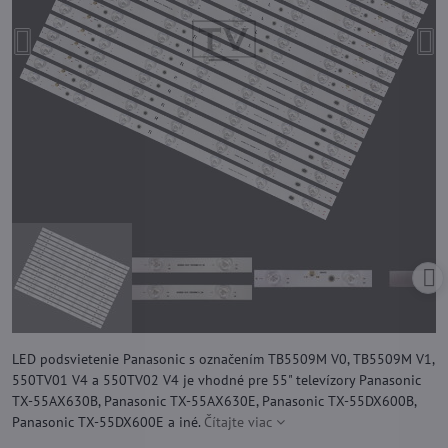
LED podsvietenie Panasonic s označením TB5509M V0, TB5509M V1,
550TV01 V4 a 550TV02 V4 je vhodné pre 55" televízory Panasonic
TX-55AX630B, Panasonic TX-55AX630E, Panasonic TX-55DX600B,
Panasonic TX-55DX600E a iné.
Čítajte viac