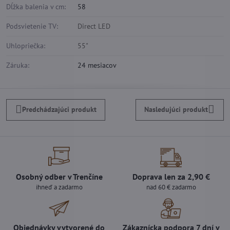
Dĺžka balenia v cm:
58
Podsvietenie TV:
Direct LED
Uhlopriečka:
55"
Záruka:
24 mesiacov
Predchádzajúci produkt
Nasledujúci produkt
Osobný odber v Trenčíne
Doprava len za 2,90 €
ihneď a zadarmo
nad 60 € zadarmo
Objednávky vytvorené do
Zákaznícka podpora 7 dní v