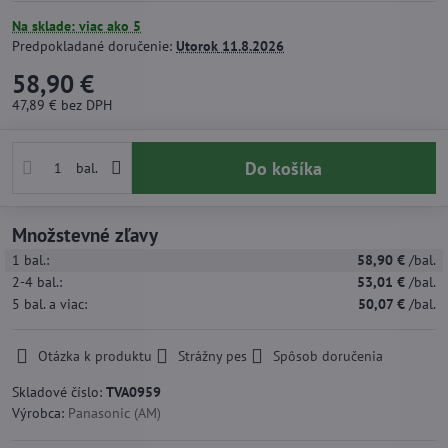
Na sklade: viac ako 5
Predpokladané doručenie:
Utorok
11.8.2026
58,90 €
47,89 €
bez DPH
Do košíka
bal.
Množstevné zľavy
1
bal.:
58,90 €
/bal.
2-4
bal.:
53,01 €
/bal.
5
bal.
a viac
:
50,07 €
/bal.
Otázka k produktu
Strážny pes
Spôsob doručenia
Skladové číslo:
TVA0959
Výrobca:
Panasonic (AM)