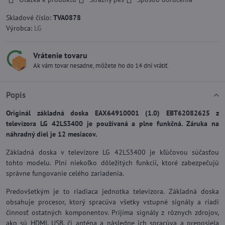
Skladové číslo:
TVA0878
Výrobca:
LG
Vrátenie tovaru
Ak vám tovar nesadne, môžete ho do 14 dní vrátiť.
Popis
Originál základná doska EAX64910001 (1.0) EBT62082625 z
televízora LG 42LS3400 je používaná a plne funkčná. Záruka na
náhradný diel je 12 mesiacov.
Základná doska v televízore LG 42LS3400 je kľúčovou súčasťou
tohto modelu. Plní niekoľko dôležitých funkcií, ktoré zabezpečujú
správne fungovanie celého zariadenia.
Predovšetkým je to riadiaca jednotka televízora. Základná doska
obsahuje procesor, ktorý spracúva všetky vstupné signály a riadi
činnosť ostatných komponentov. Prijíma signály z rôznych zdrojov,
ako sú HDMI, USB, či anténa a následne ich spracúva a preposiela