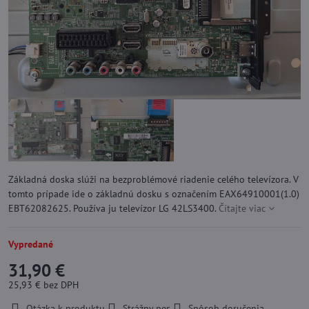
Základná doska slúži na bezproblémové riadenie celého televízora. V
tomto prípade ide o základnú dosku s označením EAX64910001(1.0)
EBT62082625. Používa ju televízor LG 42LS3400.
Čítajte viac
Vypredané
31,90 €
25,93 €
bez DPH
Otázka k produktu
Strážny pes
Spôsob doručenia