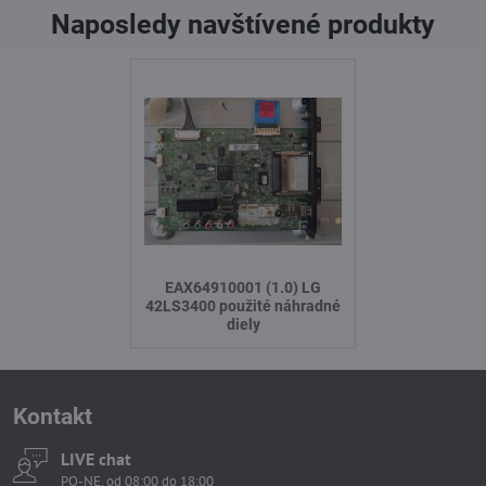
Naposledy navštívené produkty
EAX64910001 (1.0) LG
42LS3400 použité náhradné
diely
Kontakt
LIVE chat
PO-NE, od 08:00 do 18:00