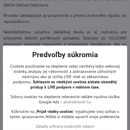
ďalším častiam televízora.
Rovnako zabezpečuje aj spracovanie a prenos zvukového signálu do
reproduktorov.
Neoddeliteľnou súčasťou základnej dosky sú aj rozhrania pre
pripojenie ďalších periférnych zariadení. Televízor LG 42LS3400
disponuje viacerými vstupnými a výstupnými konektormi, ako sú
HDMI, USB, komponentný a kompozitný vstup a ďalšie. Tieto
Predvoľby súkromia
konektory sú riadené a obsluhované práve základnou doskou.
Cookies používame na zlepšenie vašej návštevy tejto webovej
Okrem týchto hlavných funkcií plní základná doska aj ďalšie úlohy,
stránky, analýzu jej výkonnosti a zobrazovanie užitočných
ako je napríklad riadenie diaľkového ovládania, spracovanie signálov
nástrojov, ako je rýchly LIVE chat so zákazníckou
z tlačidiel televízora, diagnostika a odstraňovanie porúch a mnoho
podporou.
Súhlasom so všetkými cookies získate
okamžitý
ďalších.
prístup k LIVE podpore v reálnom čase.
Celkovo teda základná doska v televízore LG 42LS3400 zohráva
Súbory cookies na zlepšenie relevancie reklám využíva služba
kľúčovú rolu pri zabezpečení správneho fungovania celého
Google Ads –
podrobnosti tu
.
zariadenia. Jej kvalita a spoľahlivosť sú zásadné pre dlhodobú
Kliknutím na „
Prijať všetky cookies
" vyjadrujete svoj súhlas s
prevádzku a bezproblémové používanie televízora.
týmto spracovaním. Nižšie si môžete upraviť svoje preferencie.
Viac z kategórie
Zásady ochrany osobných údajov