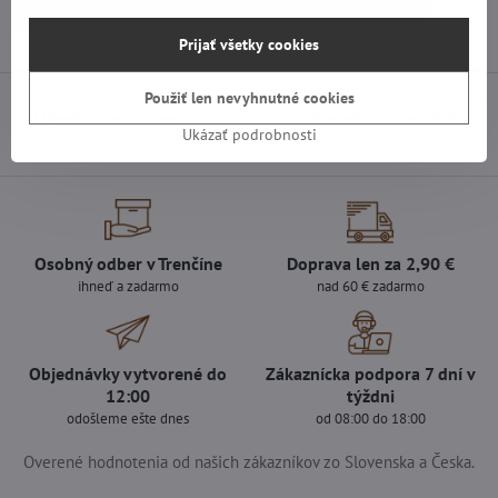
Náhradné diely | LG TV
Základné dosky | LG TV
Prijať všetky cookies
Použiť len nevyhnutné cookies
Predchádzajúci produkt
Nasledujúci produkt
Ukázať podrobnosti
Osobný odber v Trenčíne
Doprava len za 2,90 €
ihneď a zadarmo
nad 60 € zadarmo
Objednávky vytvorené do
Zákaznícka podpora 7 dní v
12:00
týždni
odošleme ešte dnes
od 08:00 do 18:00
Overené hodnotenia od našich zákazníkov zo Slovenska a Česka.