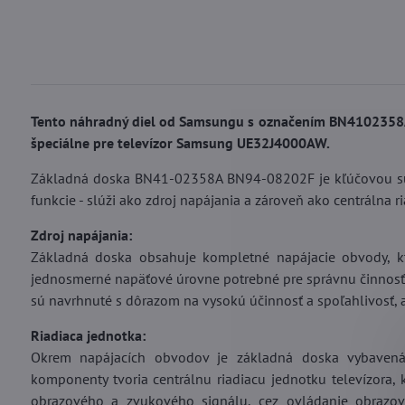
Tento náhradný diel od Samsungu s označením BN4102358A
špeciálne pre televízor Samsung UE32J4000AW.
Základná doska BN41-02358A BN94-08202F je kľúčovou súč
funkcie - slúži ako zdroj napájania a zároveň ako centrálna r
Zdroj napájania:
Základná doska obsahuje kompletné napájacie obvody, kto
jednosmerné napäťové úrovne potrebné pre správnu činnosť 
sú navrhnuté s dôrazom na vysokú účinnosť a spoľahlivosť, a
Riadiaca jednotka:
Okrem napájacích obvodov je základná doska vybavená
komponenty tvoria centrálnu riadiacu jednotku televízora,
obrazového a zvukového signálu, cez ovládanie obrazovk