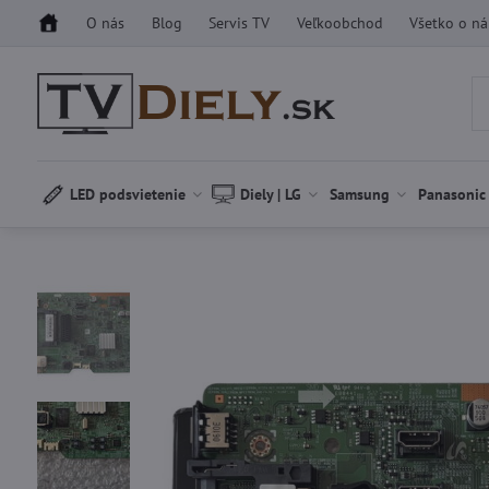
O nás
Blog
Servis TV
Veľkoobchod
Všetko o n
LED podsvietenie
Diely | LG
Samsung
Panasonic