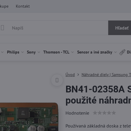
ákupe
Kontakt
Hľadať
Philips
Sony
Thomson - TCL
Sencor a iné značky
Di
Úvod
Náhradné diely | Samsung 
BN41-02358A 
použité náhradn
Hodnotenie
Používaná základná doska z te