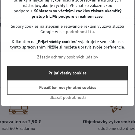
nástrojov, ako je rýchly LIVE chat so zákazníckou
podporou.
Súhlasom so všetkými cookies získate
okamžitý
prístup k LIVE podpore v reálnom čase.
v zabezpečení správnej a spoľahlivej prevádzky televízora 
ie sú nevyhnutné pre dosiahnutie optimálneho výkonu a dlhej ži
Súbory cookies na zlepšenie relevancie reklám využíva služba
Google Ads –
podrobnosti tu
.
Kliknutím na „
Prijať všetky cookies
" vyjadrujete svoj súhlas s
Základné dosky | Samsung TV
týmto spracovaním. Nižšie si môžete upraviť svoje preferencie.
Zásady ochrany osobných údajov
Prijať všetky cookies
Použiť len nevyhnutné cookies
Ukázať podrobnosti
oprava len za 2,90 €
Objednávky vytvorené d
nad 60 € zadarmo
odošleme ešte dnes