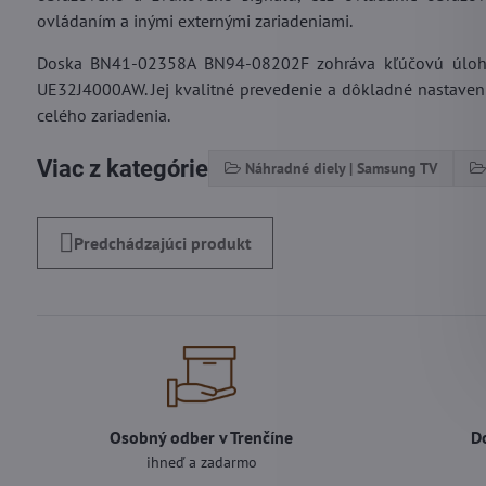
ovládaním a inými externými zariadeniami.
Doska BN41-02358A BN94-08202F zohráva kľúčovú úlohu 
UE32J4000AW. Jej kvalitné prevedenie a dôkladné nastaven
celého zariadenia.
Viac z kategórie
Náhradné diely | Samsung TV
Predchádzajúci produkt
Osobný odber v Trenčíne
D
ihneď a zadarmo