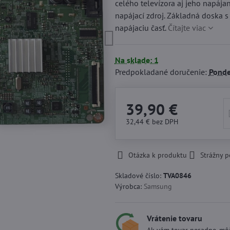
celého televízora aj jeho napáj
napájací zdroj. Základná dosk
napájaciu časť.
Čítajte viac
Na sklade: 1
Predpokladané doručenie:
Ponde
39,90 €
32,44 €
bez DPH
Otázka k produktu
Strážny p
Skladové číslo:
TVA0846
Výrobca:
Samsung
Vrátenie tovaru