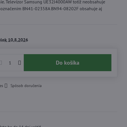
anie. Televízor Samsung UE32J4000AW totiž neobsahuje
a s označením BN41-02358A BN94-08202F obsahuje aj
lok
10.8.2026
Do košíka
es
Spôsob doručenia