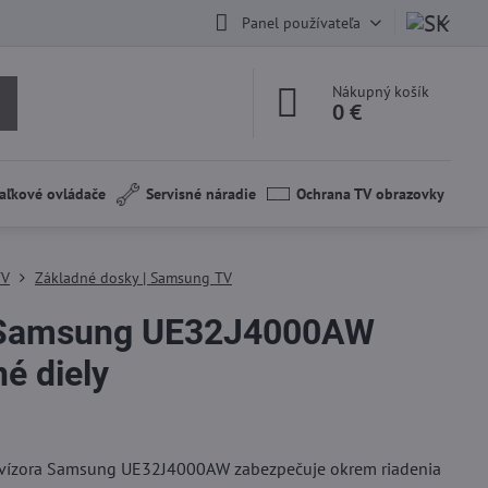
Panel používateľa
Nákupný košík
0 €
aľkové ovládače
Servisné náradie
Ochrana TV obrazovky
TV
Základné dosky | Samsung TV
Samsung UE32J4000AW
é diely
levízora Samsung UE32J4000AW zabezpečuje okrem riadenia