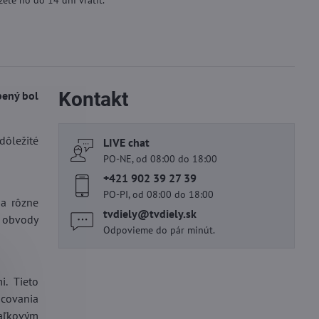
ete ho do 14 dní vrátiť.
Kontakt
bený bol
dôležité
LIVE chat
PO-NE, od 08:00 do 18:00
+421 902 39 27 39
PO-PI, od 08:00 do 18:00
na rôzne
tvdiely​@tvdiely​.sk
e obvody
Odpovieme do pár minút.
. Tieto
acovania
iaľkovým