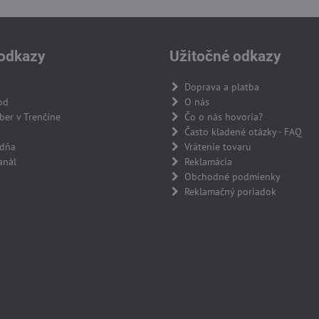
odkazy
Užitočné odkazy
Doprava a platba
od
O nás
er v Trenčíne
Čo o nás hovoria?
Často kladené otázky - FAQ
adňa
Vrátenie tovaru
anál
Reklamácia
Obchodné podmienky
Reklamačný poriadok