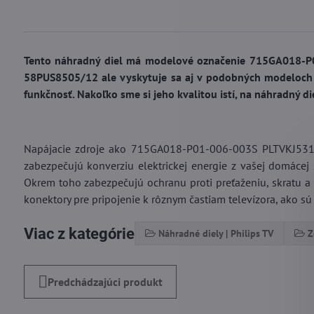
Tento náhradný diel má modelové označenie 715GA018-P0
58PUS8505/12 ale vyskytuje sa aj v podobných modeloch o
funkčnosť. Nakoľko sme si jeho kvalitou istí, na náhradný 
Napájacie zdroje ako 715GA018-P01-006-003S PLTVKJ531XA
zabezpečujú konverziu elektrickej energie z vašej domácej
Okrem toho zabezpečujú ochranu proti preťaženiu, skratu 
konektory pre pripojenie k rôznym častiam televízora, ako s
Viac z kategórie
Náhradné diely | Philips TV
Z
Predchádzajúci produkt