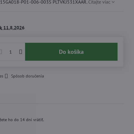
e 715GA018-P01-006-003S PLTVKJ531XAAR.
Čítajte viac
k
11.8.2026
Do košíka
es
Spôsob doručenia
ete ho do 14 dní vrátiť.