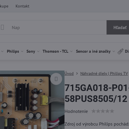
ákupe
Kontakt
Hľadať
Philips
Sony
Thomson - TCL
Sencor a iné značky
Di
Úvod
Náhradné diely | Philips TV
715GA018-P01-
58PUS8505/12 p
Hodnotenie
Zdroj od výrobcu Philips pochád