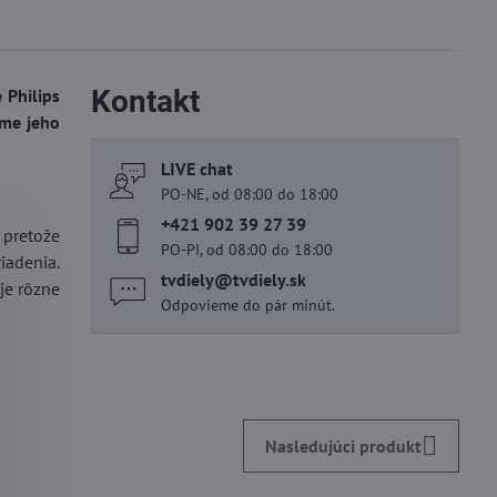
Kontakt
 Philips
eme jeho
LIVE chat
PO-NE, od 08:00 do 18:00
+421 902 39 27 39
 pretože
PO-PI, od 08:00 do 18:00
iadenia.
tvdiely​@tvdiely​.sk
je rôzne
Odpovieme do pár minút.
Nasledujúci produkt