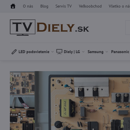
O nás
Blog
Servis TV
Veľkoobchod
Všetko o n
LED podsvietenie
Diely | LG
Samsung
Panasonic