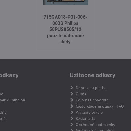
715GA018-P01-006-
003S Philips
58PUS8505/12
použité náhradné
diely
odkazy
Užitočné odkazy
Doprava a platba
od
O nás
er v Trenčíne
Čo o nás hovoria?
Často kladené otázky - FAQ
adňa
Vrátenie tovaru
anál
Reklamácia
Obchodné podmienky
Reklamačný poriadok