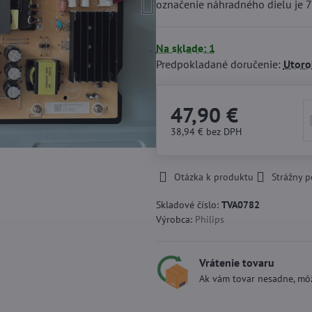
označenie náhradného dielu j
Na sklade: 1
Predpokladané doručenie:
Utoro
47,90 €
38,94 €
bez DPH
Otázka k produktu
Strážny p
Skladové číslo:
TVA0782
Výrobca:
Philips
Vrátenie tovaru
Ak vám tovar nesadne, môž