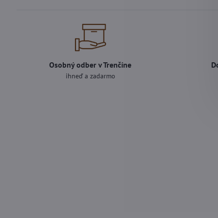
Osobný odber v Trenčíne
D
ihneď a zadarmo