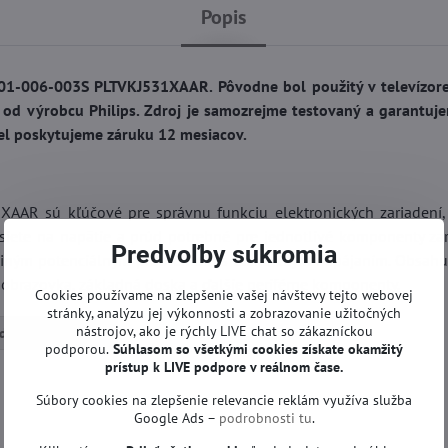
Popis
1-006-003S PLTVKJ531XAAR. Pôvodne bol použitý v televízore
d výrobcu Philips. Zdroj je samozrejme testovaný a garantuj
diel poskytujeme záruku 12 mesiacov.
AR sú kľúčové pre správnu funkciu elektronických zariadení,
 siete na napätie a prúd potrebné pre jednotlivé komponenty zar
Predvoľby súkromia
a iným potenciálnym problémom s elektrickým napájaním. Obsahu
ú obrazovka, základná doska a ďalšie periférne komponenty.
Cookies používame na zlepšenie vašej návštevy tejto webovej
stránky, analýzu jej výkonnosti a zobrazovanie užitočných
nástrojov, ako je rýchly LIVE chat so zákazníckou
droje | Philips TV
podporou.
Súhlasom so všetkými cookies získate
okamžitý
prístup k LIVE podpore v reálnom čase.
Súbory cookies na zlepšenie relevancie reklám využíva služba
Google Ads –
podrobnosti tu
.