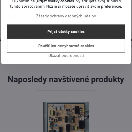
Kliknutím na „
Prijať všetky cookies
" vyjadrujete svoj súhlas s
týmto spracovaním. Nižšie si môžete upraviť svoje preferencie.
Zásady ochrany osobných údajov
Prijať všetky cookies
oprava len za 2,90 €
Objednávky vytvorené d
Použiť len nevyhnutné cookies
nad 60 € zadarmo
odošleme ešte dnes
Ukázať podrobnosti
Overené hodnotenia od našich zákazníkov zo Slovenska a Česka.
Naposledy navštívené produkty