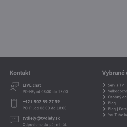
Kontakt
Vybrané 
LIVE chat
Servis TV
Veľkoobch
PO-NE, od 08:00 do 18:00
Osobný odb
+421 902 39 27 39
Blog
PO-PI, od 08:00 do 18:00
Blog | Por
YouTube k
tvdiely​​@tvdiely​​.sk
Odpovieme do pár minút.