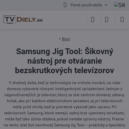
Panel používateľa
Blog
Samsung Jig Tool: Šikovný
nástroj pre otváranie
bezskrutkových televízorov
V dnešnej dobe, keď je technológia na vrchole inovácií, sú naše
domovy vybavené rôznymi inteligentnými zariadeniami. Jedným z
najpoužívanejších je televízor, ktorý sa stal centrom domácej zábavy.
Avšak, ako pri každom elektronickom zariadení, aj pri televízoroch
môže prísť chvíľa, keď je potrebné vykonať jeho opravu. Pri
televízoroch Samsung, ktoré nemajú zadný kryt upevnený skrutkami,
môže byť táto úloha sťažená, pokiaľ nemáte správny nástroj. Presne
na tento účel bol navrhnutý Samsung Jig Tool – praktický a špeciálny