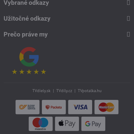
Vybrané odkazy
Užitočné odkazy
Prečo práve my
TVdiely.sk
|
TVdíly.cz
|
TVpotalka.hu