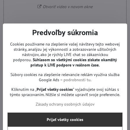
Otvoriť video v novom okne
Predvoľby súkromia
Cookies používame na zlepšenie vašej návštevy tejto webovej
stránky, analýzu jej výkonnosti a zobrazovanie užitočných
nástrojov, ako je rýchly LIVE chat so zákazníckou
podporou.
Súhlasom so všetkými cookies získate
okamžitý
prístup k LIVE podpore v reálnom čase.
Kvalita a praktickosť v jednom
Súbory cookies na zlepšenie relevancie reklám využíva služba
Samsung Jig Tool nie je len o funkčnosti, ale aj o kvalite.
Je vyrobený
Google Ads –
podrobnosti tu
.
z odolného materiálu, ktorý zaručuje jeho dlhú životnosť a
Kliknutím na „
Prijať všetky cookies
" vyjadrujete svoj súhlas s
spoľahlivosť.
Nástroj má tiež otvor, ktorý umožňuje jeho jednoduché
týmto spracovaním. Nižšie si môžete upraviť svoje preferencie.
zavesenie na šnúrku alebo klip.
Zásady ochrany osobných údajov
Prečo investovať do
Samsung Jig Tool
?
Prijať všetky cookies