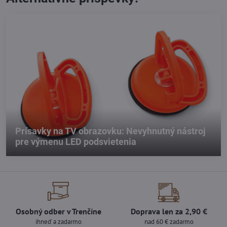
Prísavky na TV obrazovku: Nevyhnutný nástroj
pre výmenu LED podsvietenia
Osobný odber v Trenčíne
Doprava len za 2,90 €
ihneď a zadarmo
nad 60 € zadarmo