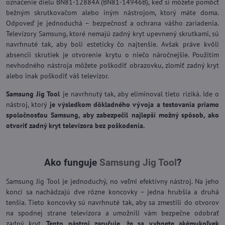
označenie dielu BN81-12884A (BN81-14946B), keď si môžete pomôcť
bežným skrutkovačom alebo iným nástrojom, ktorý máte doma.
Odpoveď je jednoduchá – bezpečnosť a ochrana vášho zariadenia.
Televízory Samsung, ktoré nemajú zadný kryt upevnený skrutkami, sú
navrhnuté tak, aby boli esteticky čo najtenšie. Avšak práve kvôli
absencii skrutiek je otvorenie krytu o niečo náročnejšie. Použitím
nevhodného nástroja môžete poškodiť obrazovku, zlomiť zadný kryt
alebo inak poškodiť váš televízor.
Samsung Jig Tool
je navrhnutý tak, aby eliminoval tieto riziká. Ide o
nástroj, ktorý
je výsledkom dôkladného vývoja a testovania priamo
spoločnosťou Samsung, aby zabezpečil najlepší možný spôsob, ako
otvoriť zadný kryt televízora bez poškodenia.
Ako funguje
Samsung Jig Tool
?
Samsung Jig Tool je jednoduchý, no veľmi efektívny nástroj. Na jeho
konci sa nachádzajú dve rôzne koncovky – jedna hrubšia a druhá
tenšia. Tieto koncovky sú navrhnuté tak, aby sa zmestili do otvorov
na spodnej strane televízora a umožnili vám bezpečne odobrať
zadný kryt.
Tento nástroj zaručuje, že sa vyhnete akémukoľvek