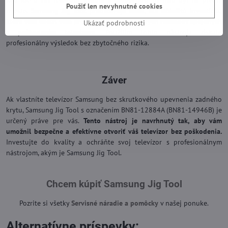
Keď ide o váš televízor, kvalita a bezpečnosť by mali byť na prvom
Použiť len nevyhnutné cookies
mieste.
Samsung Jig Tool predstavuje malú, ale dôležitú investíciu,
ktorá vám ušetrí veľa problémov a potenciálnych nákladov spojených
Ukázať podrobnosti
s poškodením televízora.
Použitím tohto nástroja získate
profesionálny výsledok bez zbytočného rizika.
Záver
Ak vlastníte televízor Samsung bez skrutkového upevnenia zadného
krytu, Samsung Jig Tool s označením BN81-12884A (BN81-14946B) je
určený práve pre vás.
Tento nástroj je navrhnutý tak, aby vám
umožnil bezpečne a efektívne otvoriť váš televízor bez poškodenia.
Investujte do kvality a ochráňte svoj televízor s profesionálnym
nástrojom, akým je Samsung Jig Tool.
Chcem kúpiť Samsung Jig Tool
Pozrite si všetky
Servisné náradie a pomôcky
v našej ponuke.
Alternatívne príspevky: