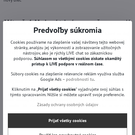
nový diel.
Mýtus č. 4: Moderné televízory sa už neopravujú
Predvoľby súkromia
Aj moderné zariadenia sú konštruované z modulov, ktoré sa dajú
vymeniť.
Napájacie dosky, LED podsvietenie, riadiace jednotky –
Cookies používame na zlepšenie vašej návštevy tejto webovej
všetko sú to komponenty, ktoré sú bežne dostupné a vymeniteľné. So
stránky, analýzu jej výkonnosti a zobrazovanie užitočných
správnym náhradným dielom je oprava možná aj pri novších
nástrojov, ako je rýchly LIVE chat so zákazníckou
podporou.
Súhlasom so všetkými cookies získate
okamžitý
modeloch.
prístup k LIVE podpore v reálnom čase.
Súbory cookies na zlepšenie relevancie reklám využíva služba
Google Ads –
podrobnosti tu
.
Mýtus č. 5: Oprava sa neoplatí, nové televízory
sú lacné
Kliknutím na „
Prijať všetky cookies
" vyjadrujete svoj súhlas s
týmto spracovaním. Nižšie si môžete upraviť svoje preferencie.
Lacné modely bývajú často základné verzie s nižšou kvalitou obrazu
Zásady ochrany osobných údajov
či zvuku.
Ak vlastníte kvalitnejší televízor a porucha je technicky
riešiteľná, jeho oprava môže predĺžiť životnosť o niekoľko rokov.
Oprava má v takom prípade nielen ekonomický, ale aj ekologický
Prijať všetky cookies
zmysel.