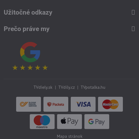
Užitočné odkazy
Prečo práve my
TVdiely.sk
|
TVdíly.cz
|
TVpotalka.hu
Mapa stránok