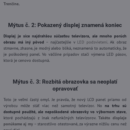
Trenčíne
.
Mýtus č. 2: Pokazený displej znamená koniec
Displej je síce najdrahšou súčasťou televízora, ale mnoho porúch
obrazu má iný pôvod
– najčastejšie v
LED podsvietení
. Ak obraz
stmavne, zhasne, je modrý alebo bliká, neznamená to automaticky, že
je poškodený panel. Vo väčšine prípadov stačí výmena LED pásov,
ktorá je cenovo dostupná.
Mýtus č. 3: Rozbitá obrazovka sa neoplatí
opravovať
Toto je veľmi častý omyl. Je pravda, že nový LCD panel priamo od
výrobcu môže stáť viac než samotný televízor. No
na trhu sú
dostupné použité, ale nepoškodené obrazovky vo výbornom stave
,
ktoré pochádzajú z inak nefunkčných televízorov.
Takéto displeje
ponúkame aj my
– starostlivo otestované, za výrazne nižšiu cenu než