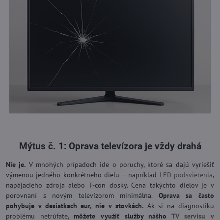
Mýtus č. 1: Oprava televízora je vždy drahá
Nie je.
V mnohých prípadoch ide o poruchy, ktoré sa dajú vyriešiť
výmenou jedného konkrétneho dielu – napríklad
LED podsvietenia
,
napájacieho zdroja alebo T-con dosky. Cena takýchto dielov je v
porovnaní s novým televízorom minimálna.
Oprava sa často
pohybuje v desiatkach eur, nie v stovkách.
Ak si na diagnostiku
problému netrúfate,
môžete využiť služby nášho
TV servisu v