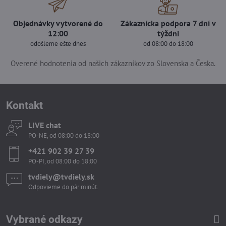
Objednávky vytvorené do
Zákaznícka podpora 7 dní v
12:00
týždni
odošleme ešte dnes
od 08:00 do 18:00
Overené hodnotenia od našich zákazníkov zo Slovenska a Česka.
Kontakt
LIVE chat
PO-NE, od 08:00 do 18:00
+421 902 39 27 39
PO-PI, od 08:00 do 18:00
tvdiely​​@tvdiely​​.sk
Odpovieme do pár minút.
Vybrané odkazy