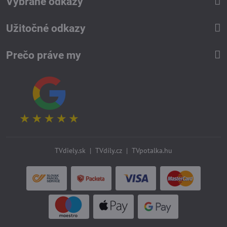
Vybrané odkazy
Užitočné odkazy
Prečo práve my
TVdiely.sk
|
TVdíly.cz
|
TVpotalka.hu