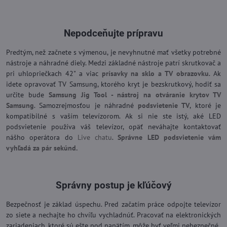
Nepodceňujte prípravu
Predtým, než začnete s výmenou, je nevyhnutné mať všetky potrebné
nástroje a náhradné diely. Medzi základné nástroje patrí skrutkovač a
pri uhlopriečkach 42" a viac
prísavky na sklo a TV obrazovku
. Ak
idete opravovať TV Samsung, ktorého kryt je bezskrutkový, hodiť sa
určite bude
Samsung Jig Tool - nástroj na otváranie krytov TV
Samsung
. Samozrejmosťou je náhradné
podsvietenie TV
, ktoré je
kompatibilné s vaším televízorom. Ak si nie ste istý, aké LED
podsvietenie používa váš televízor, opäť neváhajte kontaktovať
nášho operátora do
Live chatu
.
Správne LED podsvietenie vám
vyhľadá za pár sekúnd.
Správny postup je kľúčový
Bezpečnosť je základ úspechu. Pred začatím práce odpojte televízor
zo siete a nechajte ho chvíľu vychladnúť. Pracovať na elektronických
zariadeniach, ktoré sú ešte pod napätím, môže byť veľmi nebezpečné.