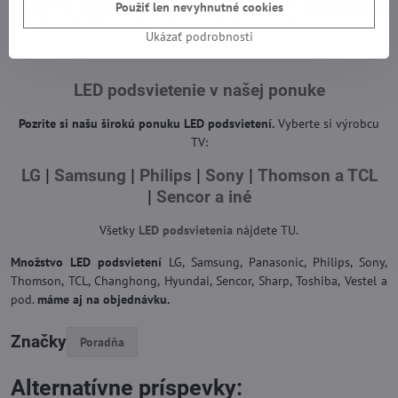
obráťte na odborníka. Nesprávna manipulácia s elektronickými
Použiť len nevyhnutné cookies
zariadeniami môže viesť k vážnym poškodeniam alebo úrazom.
Ukázať podrobnosti
LED podsvietenie v našej ponuke
Pozrite si našu širokú ponuku LED podsvietení.
Vyberte si výrobcu
TV:
LG
|
Samsung
|
Philips
|
Sony
|
Thomson a TCL
|
Sencor a iné
Všetky
LED podsvietenia
nájdete TU.
Množstvo LED podsvietení
LG, Samsung, Panasonic, Philips, Sony,
Thomson, TCL, Changhong, Hyundai, Sencor, Sharp, Toshiba, Vestel a
pod.
máme aj na objednávku.
Značky
Poradňa
Alternatívne príspevky: