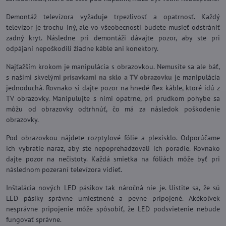
Demontáž televízora vyžaduje trpezlivosť a opatrnosť. Každý
televízor je trochu iný, ale vo všeobecnosti budete musieť odstrániť
zadný kryt. Následne pri demontáži dávajte pozor, aby ste pri
odpájaní nepoškodili žiadne káble ani konektory.
Najťažším krokom je manipulácia s obrazovkou. Nemusíte sa ale báť,
s našimi skvelými
prísavkami na sklo a TV obrazovku
je manipulácia
jednoduchá. Rovnako si dajte pozor na hnedé flex káble, ktoré idú z
TV obrazovky. Manipulujte s nimi opatrne, pri prudkom pohybe sa
môžu od obrazovky odtrhnúť, čo má za následok poškodenie
obrazovky.
Pod obrazovkou nájdete rozptylové fólie a plexisklo. Odporúčame
ich vybratie naraz, aby ste nepoprehadzovali ich poradie. Rovnako
dajte pozor na nečistoty. Každá smietka na fóliách môže byť pri
následnom pozeraní televízora vidieť.
Inštalácia nových LED pásikov tak náročná nie je. Uistite sa, že sú
LED pásiky správne umiestnené a pevne pripojené. Akékoľvek
nesprávne pripojenie môže spôsobiť, že LED podsvietenie nebude
fungovať správne.