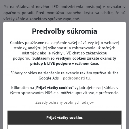
Po nainštalovaní nového LED podsvietenia postupujte rovnako v
opačnom poradí. Pred montážou zadného krytu sa uistite, že sú
všetky káble a konektory správne zapojené.
Predvoľby súkromia
Máme pre vás viac ako 30 video návodov
Cookies používame na zlepšenie vašej návštevy tejto webovej
stránky, analýzu jej výkonnosti a zobrazovanie užitočných
Hovorí sa: „Lepšie raz vidieť ako 100x počuť." Aj z toho dôvodu
nástrojov, ako je rýchly LIVE chat so zákazníckou
nájdete na našej stránke desiatky video návodov, ako prebieha
podporou.
Súhlasom so všetkými cookies získate
okamžitý
výmena LED podsvietenia v TV LG, Samsung či Philips. Stačí si otvoriť
prístup k LIVE podpore v reálnom čase.
kategóriu
LED podsvietenie
a v parametroch zapnúť filter:
Video
Súbory cookies na zlepšenie relevancie reklám využíva služba
návod – Áno.
Google Ads –
podrobnosti tu
.
Kliknutím na „
Prijať všetky cookies
" vyjadrujete svoj súhlas s
týmto spracovaním. Nižšie si môžete upraviť svoje preferencie.
Čo dodať na záver?
Zásady ochrany osobných údajov
Výmena LED podsvietenia v TV môže ušetriť nemalé peniaze za
nákup nového televízora. Zo skúsenosti vieme, že 9/10 ľudí si dokáže
Prijať všetky cookies
LED podsvietenie vymeniť aj doma. Ak však nemáte dostatok
vedomostí alebo si nie ste istí svojimi schopnosťami, radšej sa