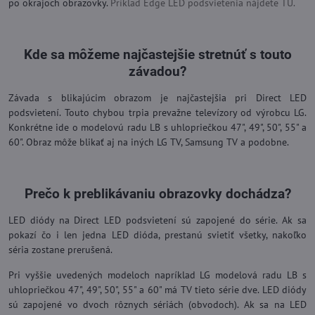
po okrajoch obrazovky.
Príklad Edge LED podsvietenia nájdete TU.
Kde sa môžeme najčastejšie stretnúť s touto
závadou?
Závada s blikajúcim obrazom je najčastejšia pri Direct LED
podsvietení. Touto chybou trpia prevažne televízory od výrobcu LG.
Konkrétne ide o modelovú radu LB s uhlopriečkou 47", 49", 50", 55" a
60". Obraz môže blikať aj na iných LG TV, Samsung TV a podobne.
Prečo k preblikávaniu obrazovky dochádza?
LED diódy na Direct LED podsvietení sú zapojené do série. Ak sa
pokazí čo i len jedna LED dióda, prestanú svietiť všetky, nakoľko
séria zostane prerušená.
Pri vyššie uvedených modeloch napríklad LG modelová radu LB s
uhlopriečkou 47", 49", 50", 55" a 60" má TV tieto série dve. LED diódy
sú zapojené vo dvoch rôznych sériách (obvodoch). Ak sa na LED