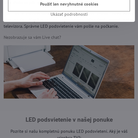
Live chate za pár sekúnd).
Použiť len nevyhnutné cookies
Náš TIP:
V pravom dolnom rohu môžete vidieť hnedú ikonu nášho
Ukázať podrobnosti
Live chatu. Napíšte nášmu operátorovi Michalovi model vášho
televízora. Správne LED podsvietenie vám pošle na počkanie.
Nezobrazuje sa vám Live chat?
LED podsvietenie v našej ponuke
Pozrite si našu kompletnú ponuku LED podsvietení. Aký je váš
výrobca TV?: