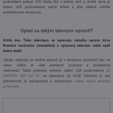
podsvietení pokazí LED dióda iba v jednej sérií a druhá séria je
dobrá, LED podsvietenie začne blikať a tým pádom vidíme
preblikávanie obrazovky.
Oplatí sa takýto televízor opraviť?
Určite áno. Tieto televízory sa opravujú, nakoľko oprava býva
finančne nenáročná (rentabilná) a opravený televízor môže opäť
dobre slúžiť.
Takýto televízor je možné opraviť aj v domácom prostredí ako vo
videu nižšie. Je však potrebná zručnosť a dostatočné
vedomosti. Takto prebieha výmena nášho LED podsvietenia
LG
INNOTEK DRT 3.0 47''
na televízore LG 47LB. Všimnite si, aká
jednoduchá je manipulácia s obrazovkou
vďaka našim skvelým
prísavkám.