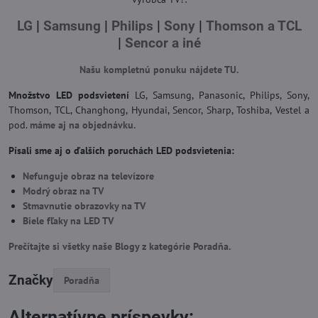
LG
|
Samsung
|
Philips
|
Sony
|
Thomson a TCL
|
Sencor a iné
Našu kompletnú ponuku nájdete TU.
Množstvo LED podsvietení
LG, Samsung, Panasonic, Philips, Sony,
Thomson, TCL, Changhong, Hyundai, Sencor, Sharp, Toshiba, Vestel a
pod.
máme aj na objednávku.
Písali sme aj o ďalších poruchách LED podsvietenia:
Nefunguje obraz na televízore
Modrý obraz na TV
Stmavnutie obrazovky na TV
Biele fľaky na LED TV
Prečítajte si všetky naše Blogy z kategórie Poradňa.
Značky
Poradňa
Alternatívne príspevky: