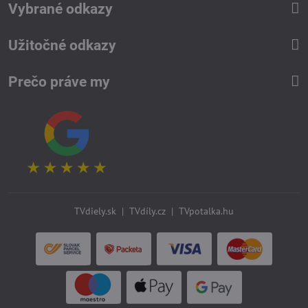
Vybrané odkazy
Užitočné odkazy
Prečo práve my
TVdiely.sk
|
TVdíly.cz
|
TVpotalka.hu