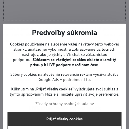
Chcete si pozrieť viac video návodov? Ako sa mení LED podsvietenie
Predvoľby súkromia
na vašom alebo podobnom televízore?
Desiatky našich LED
podsvietení má video návody priamo vo svojom popise. Pozrite si
Cookies používame na zlepšenie vašej návštevy tejto webovej
výmenu TV podsvietenia krok po kroku.
Stačí si otvoriť
stránky, analýzu jej výkonnosti a zobrazovanie užitočných
kategóriu
LED podsvietenie
a v parametroch zapnúť filter: Video
nástrojov, ako je rýchly LIVE chat so zákazníckou
návod – Áno.
podporou.
Súhlasom so všetkými cookies získate
okamžitý
prístup k LIVE podpore v reálnom čase.
Súbory cookies na zlepšenie relevancie reklám využíva služba
Nájdite správne LED podsvietenie za pár
Google Ads –
podrobnosti tu
.
sekúnd
✅
Kliknutím na „
Prijať všetky cookies
" vyjadrujete svoj súhlas s
týmto spracovaním. Nižšie si môžete upraviť svoje preferencie.
Je to naozaj jednoduché:
Napíšte nám.
Zásady ochrany osobných údajov
LIVE chat
|
tvdiely@tvdiely.sk
Písať môžete každý deň od 08:00 do 18:00 hod. Pracujeme a
Prijať všetky cookies
komunikujeme aj cez víkend a odpovedáme do niekoľkých minút (na